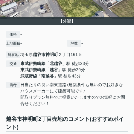
【外観】
-
価格
-
-
土地面積
坪数
埼玉県
越谷市
神明町
２丁目161-5
所在地
東武伊勢崎線
「
北越谷
」駅 徒歩23分
交通
東武伊勢崎線
「
越谷
」駅 徒歩29分
武蔵野線
「
南越谷
」駅 徒歩43分
日当たりの良い南東道路♪建築条件も無いのでお好きな
備考
ハウスメーカーにて建築可能です♪
間取りプラン無料でご提案いたしますのでお気軽にお問
合せください！
越谷市神明町2丁目売地のコメント(おすすめポイ
ント)