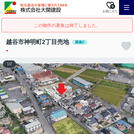
0
お気に入り
この物件の募集は終了しました。
越谷市神明町2丁目売地
募集0
-
1
/
2