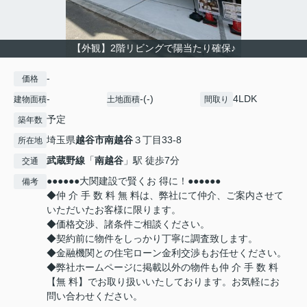
【外観】2階リビングで陽当たり確保♪
-
価格
-
-(-)
4LDK
建物面積
土地面積
間取り
予定
築年数
埼玉県
越谷市
南越谷
３丁目33-8
所在地
武蔵野線
「
南越谷
」駅 徒歩7分
交通
●●●●●●大関建設で賢くお 得に！●●●●●●
備考
◆仲 介 手 数 料 無 料は、弊社にて仲介、ご案内させて
いただいたお客様に限ります。
◆価格交渉、諸条件ご相談ください。
◆契約前に物件をしっかり丁寧に調査致します。
◆金融機関との住宅ローン金利交渉もお任せください。
◆弊社ホームページに掲載以外の物件も仲 介 手 数 料
【無 料】でお取り扱いいたしております。お気軽にお
問い合わせください。