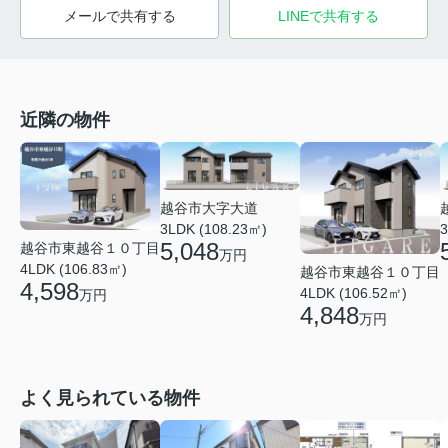
メールで共有する
LINEで共有する
近隣の物件
越谷市大字大道
3LDK (108.23㎡)
3
5,048
越谷市東越谷１０丁目
万円
4LDK (106.83㎡)
越谷市東越谷１０丁目
4,598
4LDK (106.52㎡)
万円
4,848
万円
よく見られている物件