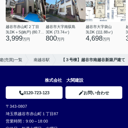
越谷市赤山町２丁目
越谷市大字南荻島
越谷市大字袋山
3LDK＋S(納戸) (80.79㎡)
3DK (73.74㎡)
3LDK (111.88㎡)
3
3,999
800
4,698
万円
万円
万円
建(売買)一覧
南越谷駅
【３号棟】越谷市南越谷新築戸建て
株式会社 大関建設
0120-723-123
お問い合わせ
〒343-0807
埼玉県越谷市赤山町１丁目87
営業時間：
9:00～18:00