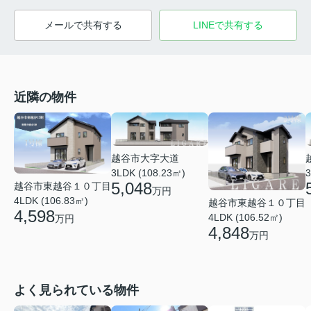
メールで共有する
LINEで共有する
近隣の物件
越谷市大字大道
3LDK (108.23㎡)
3
5,048
越谷市東越谷１０丁目
万円
4LDK (106.83㎡)
越谷市東越谷１０丁目
4,598
4LDK (106.52㎡)
万円
4,848
万円
よく見られている物件