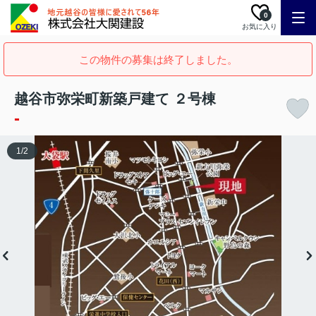
0
お気に入り
この物件の募集は終了しました。
越谷市弥栄町新築戸建て ２号棟
-
1
/
2