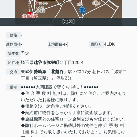
【地図】
-
価格
-
-(-)
4LDK
建物面積
土地面積
間取り
予定
築年数
埼玉県
越谷市
弥栄町
２丁目120-4
所在地
東武伊勢崎線
「
北越谷
」駅 バス17分 朝日バス「弥栄二
交通
丁目（埼玉県）」 停歩2分
●●●●●●大関建設で賢くお 得に！●●●●●●
備考
◆仲 介 手 数 料 無 料は、弊社にて仲介、ご案内させて
いただいたお客様に限ります。
◆価格交渉、諸条件ご相談ください。
◆契約前に物件をしっかり丁寧に調査致します。
◆金融機関との住宅ローン金利交渉もお任せください。
◆弊社ホームページに掲載以外の物件も仲 介 手 数 料
【無 料】でお取り扱いいたしております。お気軽にお