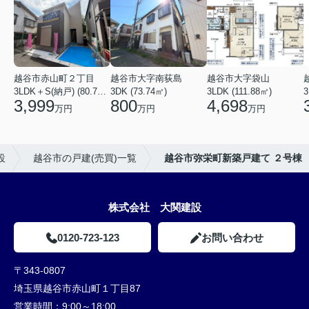
越谷市赤山町２丁目
越谷市大字南荻島
越谷市大字袋山
3LDK＋S(納戸) (80.79㎡)
3DK (73.74㎡)
3LDK (111.88㎡)
3
3,999
800
4,698
万円
万円
万円
設
越谷市の戸建(売買)一覧
越谷市弥栄町新築戸建て ２号棟
株式会社 大関建設
0120-723-123
お問い合わせ
〒343-0807
埼玉県越谷市赤山町１丁目87
営業時間：
9:00～18:00