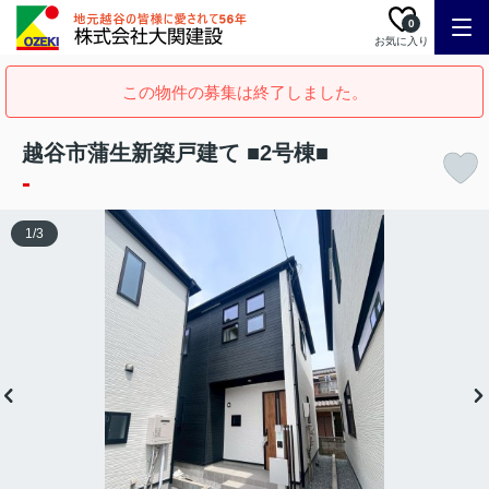
0
お気に入り
この物件の募集は終了しました。
越谷市蒲生新築戸建て ■2号棟■
-
1
/
3