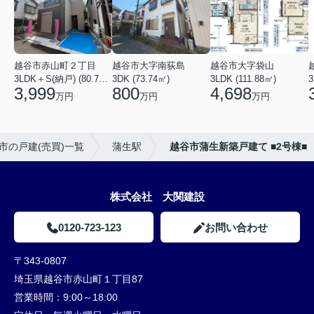
越谷市赤山町２丁目
越谷市大字南荻島
越谷市大字袋山
3LDK＋S(納戸) (80.79㎡)
3DK (73.74㎡)
3LDK (111.88㎡)
3
3,999
800
4,698
万円
万円
万円
市の戸建(売買)一覧
蒲生駅
越谷市蒲生新築戸建て ■2号棟■
株式会社 大関建設
0120-723-123
お問い合わせ
〒343-0807
埼玉県越谷市赤山町１丁目87
営業時間：
9:00～18:00