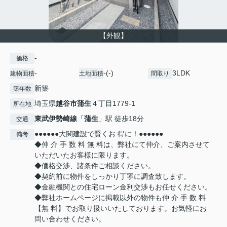
【外観】
-
価格
-
-(-)
3LDK
建物面積
土地面積
間取り
新築
築年数
埼玉県
越谷市
蒲生
４丁目1779-1
所在地
東武伊勢崎線
「
蒲生
」駅 徒歩18分
交通
●●●●●●大関建設で賢くお 得に！●●●●●●
備考
◆仲 介 手 数 料 無 料は、弊社にて仲介、ご案内させて
いただいたお客様に限ります。
◆価格交渉、諸条件ご相談ください。
◆契約前に物件をしっかり丁寧に調査致します。
◆金融機関との住宅ローン金利交渉もお任せください。
◆弊社ホームページに掲載以外の物件も仲 介 手 数 料
【無 料】でお取り扱いいたしております。お気軽にお
問い合わせください。