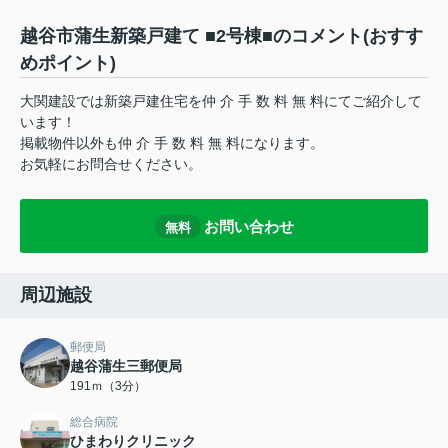
越谷市蒲生新築戸建て ■2号棟■のコメント(おすす
めポイント)
大関建設では新築戸建住宅を仲 介 手 数 料 無 料にてご紹介して
います！
掲載物件以外も仲 介 手 数 料 無 料になります。
お気軽にお問合せください。
お問い合わせ
無料
周辺施設
郵便局
越谷蒲生三郵便局
191ｍ（3分）
総合病院
ひまわりクリニック