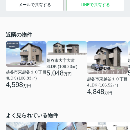
メールで共有する
LINEで共有する
近隣の物件
越谷市大字大道
3LDK (108.23㎡)
3
5,048
越谷市東越谷１０丁目
万円
4LDK (106.83㎡)
越谷市東越谷１０丁目
4,598
4LDK (106.52㎡)
万円
4,848
万円
よく見られている物件