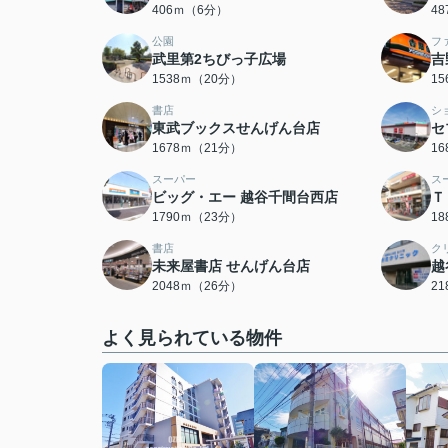
406ｍ（6分）
4
公園
フ
武里第2ちびっ子広場
吉
1538ｍ（20分）
1
書店
シ
東武ブックスせんげん台店
セ
1678ｍ（21分）
1
スーパー
ス
ビッグ・エー 越谷千間台西店
Ｔ
1790ｍ（23分）
1
書店
ク
未来屋書店 せんげん台店
越
2048ｍ（26分）
2
よく見られている物件