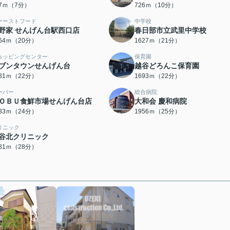
87ｍ（7分）
726ｍ（10分）
ァーストフード
中学校
野家 せんげん台駅西口店
春日部市立武里中学校
564ｍ（20分）
1627ｍ（21分）
ョッピングセンター
保育園
ブンタウンせんげん台
越谷どろんこ保育園
681ｍ（22分）
1693ｍ（22分）
ーパー
総合病院
ＯＢＵ食鮮市場せんげん台店
大和会 慶和病院
883ｍ（24分）
1956ｍ（25分）
リニック
谷北クリニック
181ｍ（28分）