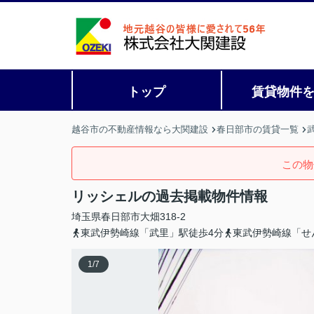
トップ
賃貸物件
越谷市の不動産情報なら大関建設
春日部市の賃貸一覧
この物
リッシェルの過去掲載物件情報
埼玉県
春日部市
大畑
318-2
東武伊勢崎線「武里」駅徒歩4分
東武伊勢崎線「せ
1
/
7