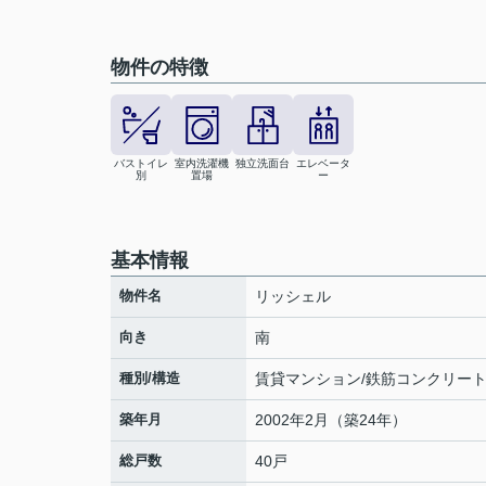
物件の特徴
バストイレ
室内洗濯機
独立洗面台
エレベータ
別
置場
ー
基本情報
物件名
リッシェル
向き
南
種別/構造
賃貸マンション/鉄筋コンクリー
築年月
2002年2月（築24年）
総戸数
40戸