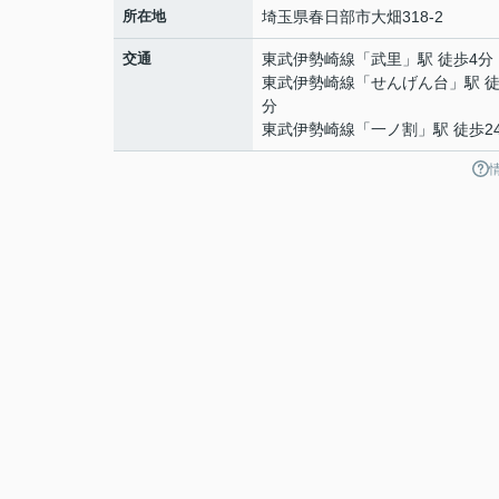
所在地
埼玉県
春日部市
大畑
318-2
交通
東武伊勢崎線
「
武里
」駅 徒歩4分
東武伊勢崎線
「
せんげん台
」駅 徒
分
東武伊勢崎線
「
一ノ割
」駅 徒歩2