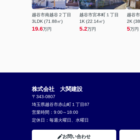
越谷市南越谷２丁目
越谷市宮本町１丁目
越谷市
3LDK (71.88㎡)
1K (22.14㎡)
2K (3
19.6
5.2
5
万円
万円
万円
株式会社 大関建設
〒343-0807
埼玉県越谷市赤山町１丁目87
営業時間：
9:00～18:00
定休日：
毎週火曜日、水曜日
お問い合わせ