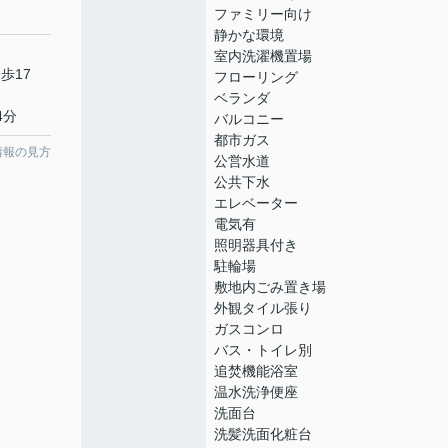
ファミリー向け
静かな環境
室内洗濯機置場
歩17
フローリング
ベランダ
4分
バルコニー
都市ガス
情報の見方
公営水道
公共下水
エレベーター
電気有
照明器具付き
駐輪場
敷地内ごみ置き場
外観タイル張り
ガスコンロ
バス・トイレ別
追焚機能浴室
温水洗浄便座
洗面台
洗髪洗面化粧台