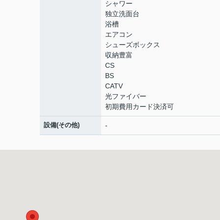
シャワー
独立洗面台
浴槽
エアコン
シューズボックス
収納豊富
CS
BS
CATV
光ファイバー
初期費用カード決済可
設備(その他)
-