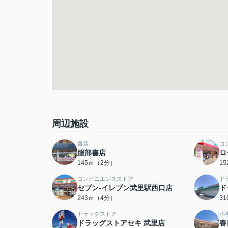
周辺施設
書店
コ
服部書店
ロ
145ｍ（2分）
1
コンビニエンスストア
ド
セブン-イレブン武里駅西口店
ド
243ｍ（4分）
3
ドラッグストア
小
ドラッグストアセキ 武里店
春