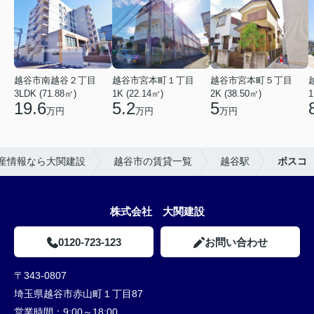
越谷市南越谷２丁目
越谷市宮本町１丁目
越谷市宮本町５丁目
3LDK (71.88㎡)
1K (22.14㎡)
2K (38.50㎡)
1
19.6
5.2
5
万円
万円
万円
産情報なら大関建設
越谷市の賃貸一覧
越谷駅
ボスコ
株式会社 大関建設
0120-723-123
お問い合わせ
〒343-0807
埼玉県越谷市赤山町１丁目87
営業時間：
9:00～18:00