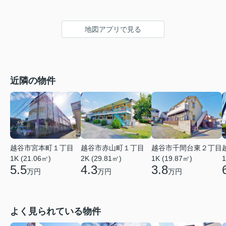
地図アプリで見る
近隣の物件
越谷市宮本町１丁目
越谷市赤山町１丁目
越谷市千間台東２丁目
1K (21.06㎡)
2K (29.81㎡)
1
1K (19.87㎡)
5.5
4.3
3.8
万円
万円
万円
よく見られている物件