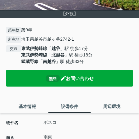
【外観】
築9年
築年数
埼玉県越谷市越ヶ谷2742-1
所在地
東武伊勢崎線
「
越谷
」駅 徒歩17分
交通
東武伊勢崎線
「
北越谷
」駅 徒歩18分
武蔵野線
「
南越谷
」駅 徒歩33分
お問い合わせ
無料
基本情報
設備条件
周辺環境
ボスコ
物件名
南東
向き