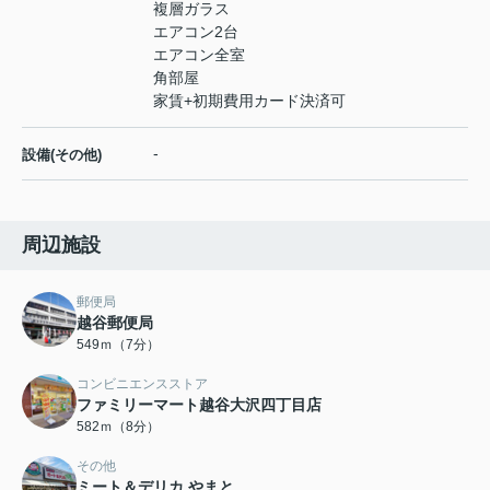
複層ガラス
エアコン2台
エアコン全室
角部屋
家賃+初期費用カード決済可
-
設備(その他)
周辺施設
郵便局
越谷郵便局
549ｍ（7分）
コンビニエンスストア
ファミリーマート越谷大沢四丁目店
582ｍ（8分）
その他
ミート＆デリカ やまと