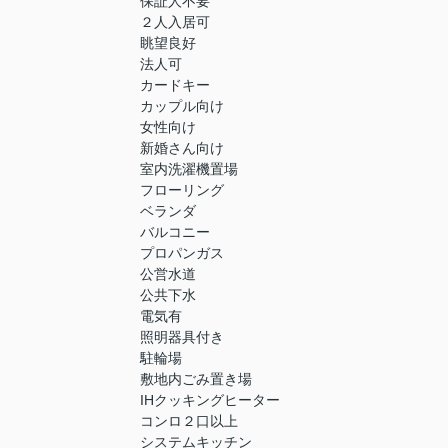
保証人不要
２人入居可
眺望良好
法人可
カードキー
カップル向け
女性向け
新婚さん向け
室内洗濯機置場
フローリング
ベランダ
バルコニー
プロパンガス
公営水道
公共下水
電気有
照明器具付き
駐輪場
敷地内ごみ置き場
IHクッキングヒーター
コンロ２口以上
システムキッチン