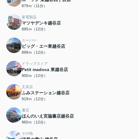
879ｍ（11分）
家電製品
マツヤデンキ越谷店
895ｍ（12分）
スーパー
ビッグ・エー東越谷店
899ｍ（12分）
ドラッグストア
Petit madoca 東越谷店
900ｍ（12分）
文具店
ふみステーション越谷店
919ｍ（12分）
書店
ほんのいえ宮脇書店越谷店
960ｍ（12分）
その他