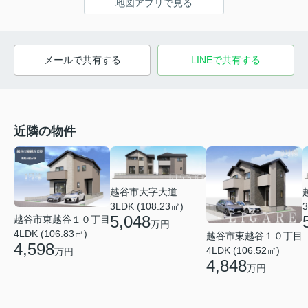
地図アプリで見る
メールで共有する
LINEで共有する
近隣の物件
越谷市大字大道
3LDK (108.23㎡)
3
5,048
越谷市東越谷１０丁目
万円
4LDK (106.83㎡)
越谷市東越谷１０丁目
4,598
4LDK (106.52㎡)
万円
4,848
万円