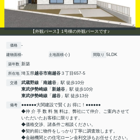
【外観パース】1号棟の外観パースです♪
-
価格
-
-(-)
5LDK
建物面積
土地面積
間取り
新築
築年数
埼玉県
越谷市
南越谷
３丁目657-5
所在地
武蔵野線
「
南越谷
」駅 徒歩10分
交通
東武伊勢崎線
「
新越谷
」駅 徒歩10分
東武伊勢崎線
「
越谷
」駅 徒歩13分
●●●●●●大関建設で賢くお 得に！●●●●●●
備考
◆仲 介 手 数 料 無 料は、弊社にて仲介、ご案内させて
いただいたお客様に限ります。
◆価格交渉、諸条件ご相談ください。
◆契約前に物件をしっかり丁寧に調査致します。
◆金融機関との住宅ローン金利交渉もお任せください。