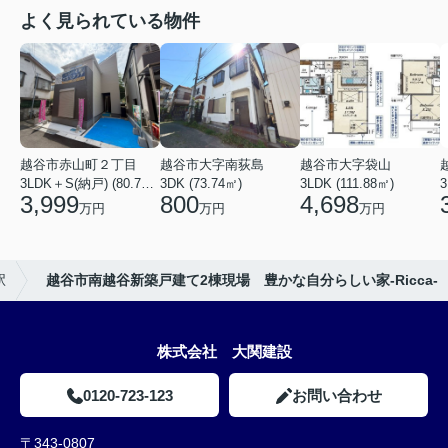
よく見られている物件
越谷市赤山町２丁目
越谷市大字南荻島
越谷市大字袋山
3LDK＋S(納戸) (80.79㎡)
3DK (73.74㎡)
3LDK (111.88㎡)
3
3,999
800
4,698
万円
万円
万円
駅
越谷市南越谷新築戸建て2棟現場 豊かな自分らしい家-Ricca-
株式会社 大関建設
0120-723-123
お問い合わせ
〒343-0807