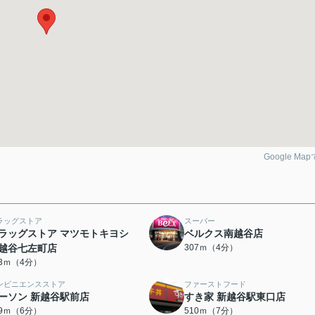
Google Ma
ラッグストア
スーパー
ラッグストア マツモトキヨシ
ベルクス南越谷店
越谷七左町店
307ｍ（4分）
03ｍ（4分）
ンビニエンスストア
ファーストフード
ーソン 新越谷駅前店
すき家 新越谷駅東口店
79ｍ（6分）
510ｍ（7分）