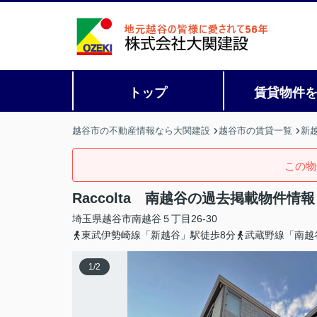
トップ
賃貸物件
越谷市の不動産情報なら大関建設
越谷市の賃貸一覧
新
この物
Raccolta 南越谷の過去掲載物件情報
埼玉県
越谷市
南越谷
５丁目26-30
東武伊勢崎線「新越谷」駅徒歩8分
武蔵野線「南越
1
/
2