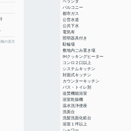
ベランダ
バルコニー
都市ガス
分
公営水道
公共下水
分
電気有
照明器具付き
情報の見方
駐輪場
敷地内ごみ置き場
IHクッキングヒーター
コンロ２口以上
システムキッチン
対面式キッチン
カウンターキッチン
バス・トイレ別
追焚機能浴室
浴室乾燥機
温水洗浄便座
洗面台
洗髪洗面化粧台
浴室１坪以上
シャワー