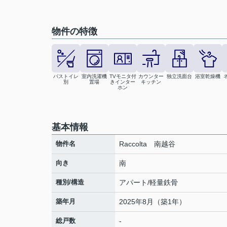
物件の特徴
バストイレ
室内洗濯機
TVモニタ付
カウンター
独立洗面台
浴室乾燥機
別
置場
きインター
キッチン
ホン
基本情報
物件名
Raccolta 南越谷
向き
南
種別/構造
アパート/軽量鉄骨
築年月
2025年8月（築1年）
総戸数
-