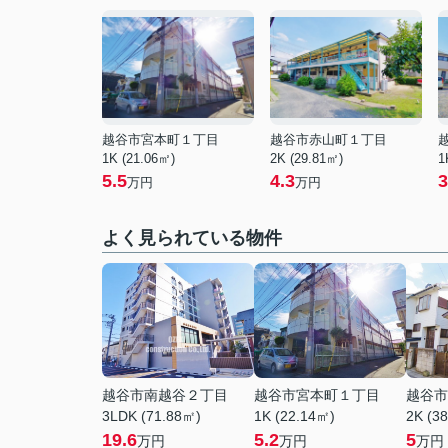
越谷市宮本町１丁目
越谷市赤山町１丁目
1K (21.06㎡)
2K (29.81㎡)
1
5.5
4.3
3
万円
万円
よく見られている物件
越谷市南越谷２丁目
越谷市宮本町１丁目
越谷市
3LDK (71.88㎡)
1K (22.14㎡)
2K (3
19.6
5.2
5
万円
万円
万円