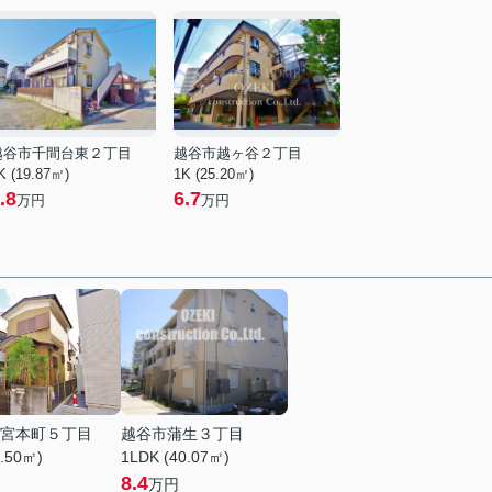
越谷市千間台東２丁目
越谷市越ヶ谷２丁目
K (19.87㎡)
1K (25.20㎡)
.8
6.7
万円
万円
宮本町５丁目
越谷市蒲生３丁目
8.50㎡)
1LDK (40.07㎡)
8.4
万円