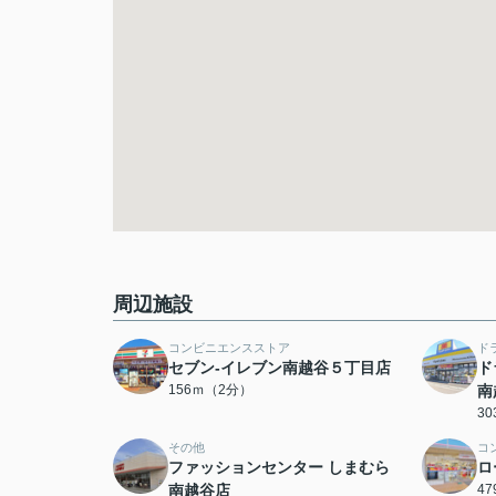
周辺施設
コンビニエンスストア
ド
セブン-イレブン南越谷５丁目店
ド
156ｍ（2分）
南
3
その他
コ
ファッションセンター しまむら
ロ
南越谷店
4