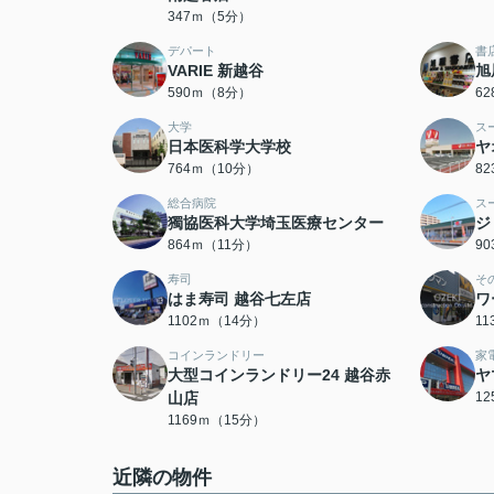
347ｍ（5分）
デパート
書
VARIE 新越谷
旭
590ｍ（8分）
6
大学
ス
日本医科学大学校
ヤ
764ｍ（10分）
8
総合病院
ス
獨協医科大学埼玉医療センター
ジ
864ｍ（11分）
9
寿司
そ
はま寿司 越谷七左店
ワ
1102ｍ（14分）
1
コインランドリー
家
大型コインランドリー24 越谷赤
ヤ
山店
1
1169ｍ（15分）
近隣の物件