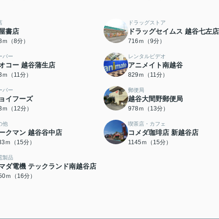
店
ドラッグストア
屋書店
ドラッグセイムス 越谷七左店
28ｍ（8分）
716ｍ（9分）
ーパー
レンタルビデオ
オコー 越谷蒲生店
アニメイト南越谷
23ｍ（11分）
829ｍ（11分）
ーパー
郵便局
ョイフーズ
越谷大間野郵便局
03ｍ（12分）
978ｍ（13分）
の他
喫茶店・カフェ
ークマン 越谷谷中店
コメダ珈琲店 新越谷店
133ｍ（15分）
1145ｍ（15分）
電製品
マダ電機 テックランド南越谷店
250ｍ（16分）