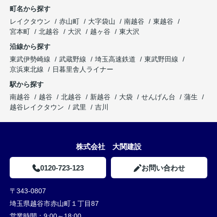
町名から探す
レイクタウン
赤山町
大字袋山
南越谷
東越谷
宮本町
北越谷
大沢
越ヶ谷
東大沢
沿線から探す
東武伊勢崎線
武蔵野線
埼玉高速鉄道
東武野田線
京浜東北線
日暮里舎人ライナー
駅から探す
南越谷
越谷
北越谷
新越谷
大袋
せんげん台
蒲生
越谷レイクタウン
武里
吉川
株式会社 大関建設
0120-723-123
お問い合わせ
〒343-0807
埼玉県越谷市赤山町１丁目87
営業時間：
9:00～18:00