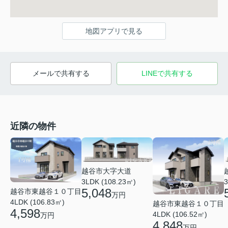
地図アプリで見る
メールで共有する
LINEで共有する
近隣の物件
越谷市大字大道
3LDK (108.23㎡)
3
5,048
越谷市東越谷１０丁目
万円
4LDK (106.83㎡)
越谷市東越谷１０丁目
4,598
4LDK (106.52㎡)
万円
4,848
万円