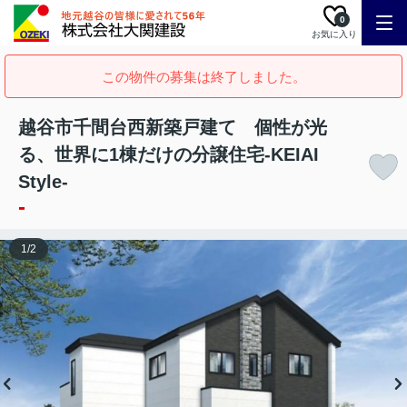
0
お気に入り
この物件の募集は終了しました。
越谷市千間台西新築戸建て 個性が光
る、世界に1棟だけの分譲住宅-KEIAI
Style-
-
1
/
2