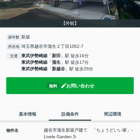
【外観】
新築
築年数
埼玉県越谷市蒲生２丁目1052-7
所在地
東武伊勢崎線
「
新田
」駅 徒歩16分
交通
東武伊勢崎線
「
蒲生
」駅 徒歩17分
東武伊勢崎線
「
新越谷
」駅 徒歩29分
お問い合わせ
無料
基本情報
設備条件
周辺環境
越谷市蒲生新築戸建て 「ちょうどいい家」-
物件名
Livele Garden.S-