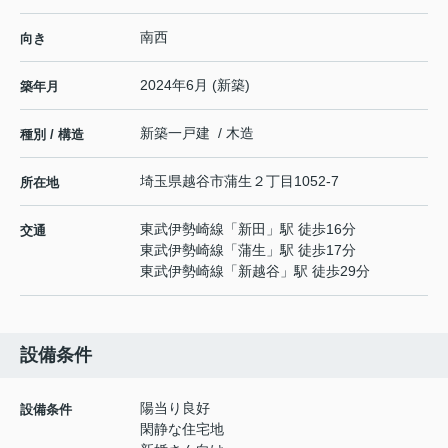
南西
向き
2024年6月 (新築)
築年月
新築一戸建 / 木造
種別 / 構造
埼玉県
越谷市
蒲生
２丁目1052-7
所在地
東武伊勢崎線
「
新田
」駅 徒歩16分
交通
東武伊勢崎線
「
蒲生
」駅 徒歩17分
東武伊勢崎線
「
新越谷
」駅 徒歩29分
設備条件
陽当り良好
設備条件
閑静な住宅地