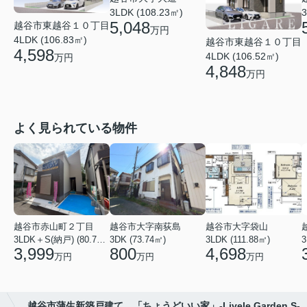
3LDK (108.23㎡)
3
5,048
越谷市東越谷１０丁目
万円
4LDK (106.83㎡)
越谷市東越谷１０丁目
4,598
4LDK (106.52㎡)
万円
4,848
万円
よく見られている物件
越谷市赤山町２丁目
越谷市大字南荻島
越谷市大字袋山
3LDK＋S(納戸) (80.79㎡)
3DK (73.74㎡)
3LDK (111.88㎡)
3
3,999
800
4,698
万円
万円
万円
越谷市蒲生新築戸建て 「ちょうどいい家」-Livele Garden.S-