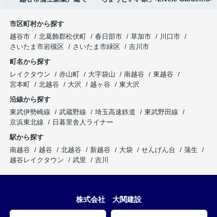
市区町村から探す
越谷市
北葛飾郡松伏町
春日部市
草加市
川口市
さいたま市岩槻区
さいたま市緑区
吉川市
町名から探す
レイクタウン
赤山町
大字袋山
南越谷
東越谷
宮本町
北越谷
大沢
越ヶ谷
東大沢
沿線から探す
東武伊勢崎線
武蔵野線
埼玉高速鉄道
東武野田線
京浜東北線
日暮里舎人ライナー
駅から探す
南越谷
越谷
北越谷
新越谷
大袋
せんげん台
蒲生
越谷レイクタウン
武里
吉川
株式会社 大関建設