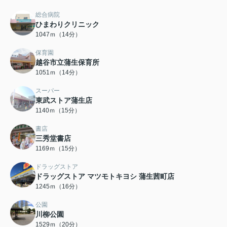
総合病院
ひまわりクリニック
1047ｍ（14分）
保育園
越谷市立蒲生保育所
1051ｍ（14分）
スーパー
東武ストア蒲生店
1140ｍ（15分）
書店
三秀堂書店
1169ｍ（15分）
ドラッグストア
ドラッグストア マツモトキヨシ 蒲生茜町店
1245ｍ（16分）
公園
川柳公園
1529ｍ（20分）