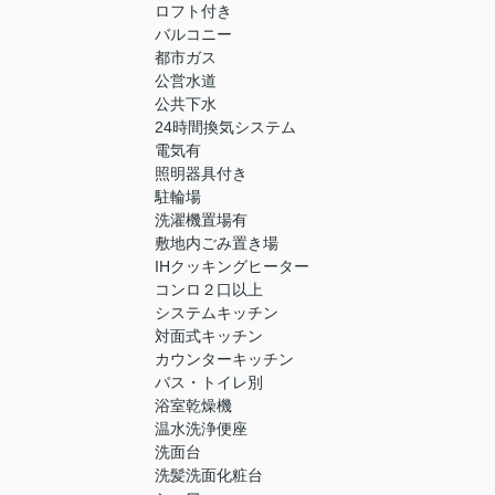
ロフト付き
バルコニー
都市ガス
公営水道
公共下水
24時間換気システム
電気有
照明器具付き
駐輪場
洗濯機置場有
敷地内ごみ置き場
IHクッキングヒーター
コンロ２口以上
システムキッチン
対面式キッチン
カウンターキッチン
バス・トイレ別
浴室乾燥機
温水洗浄便座
洗面台
洗髪洗面化粧台