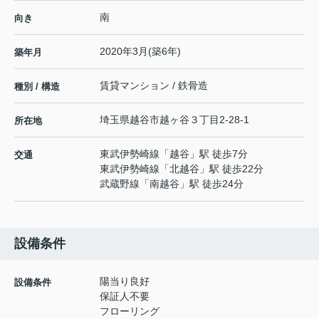
南
向き
2020年3月(築6年)
築年月
賃貸マンション / 鉄骨造
種別 / 構造
埼玉県
越谷市
越ヶ谷
３丁目2-28-1
所在地
東武伊勢崎線
「
越谷
」駅 徒歩7分
交通
東武伊勢崎線
「
北越谷
」駅 徒歩22分
武蔵野線
「
南越谷
」駅 徒歩24分
設備条件
陽当り良好
設備条件
保証人不要
フローリング