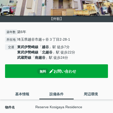
【外観】
築6年
築年数
埼玉県越谷市越ヶ谷３丁目2-28-1
所在地
東武伊勢崎線
「
越谷
」駅 徒歩7分
交通
東武伊勢崎線
「
北越谷
」駅 徒歩22分
武蔵野線
「
南越谷
」駅 徒歩24分
お問い合わせ
無料
基本情報
設備条件
周辺環境
Reserve Kosigaya Residence
物件名