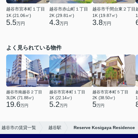
越谷市宮本町１丁目
越谷市赤山町１丁目
越谷市千間台東２丁目
1K (21.06㎡)
2K (29.81㎡)
1
1K (19.87㎡)
5.5
4.3
3.8
万円
万円
万円
よく見られている物件
越谷市南越谷２丁目
越谷市宮本町１丁目
越谷市宮本町５丁目
3LDK (71.88㎡)
1K (22.14㎡)
2K (38.50㎡)
1
19.6
5.2
5
万円
万円
万円
越谷市の賃貸一覧
越谷駅
Reserve Kosigaya Residence