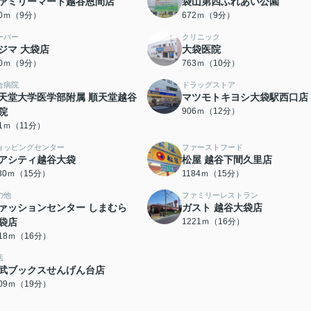
ァミリーマート越谷恩間店
袋山第四ふれあい公園
50ｍ（9分）
672ｍ（9分）
ーパー
クリニック
ジマ 大袋店
大袋医院
20ｍ（9分）
763ｍ（10分）
合病院
ドラッグストア
天堂大学医学部附属 順天堂越谷
マツモトキヨシ大袋駅西口店
院
906ｍ（12分）
61ｍ（11分）
ョッピングセンター
ファーストフード
アシティ越谷大袋
松屋 越谷下間久里店
130ｍ（15分）
1184ｍ（15分）
の他
ファミリーレストラン
ァッションセンター しまむら
ガスト 越谷大袋店
袋店
1221ｍ（16分）
218ｍ（16分）
店
武ブックスせんげん台店
509ｍ（19分）