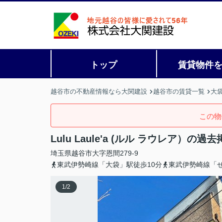
トップ
賃貸物件
越谷市の不動産情報なら大関建設
越谷市の賃貸一覧
大
この物
Lulu Laule'a (ルル ラウレア）の
埼玉県
越谷市
大字恩間
279-9
東武伊勢崎線「大袋」駅徒歩10分
東武伊勢崎線「せ
1
/
2