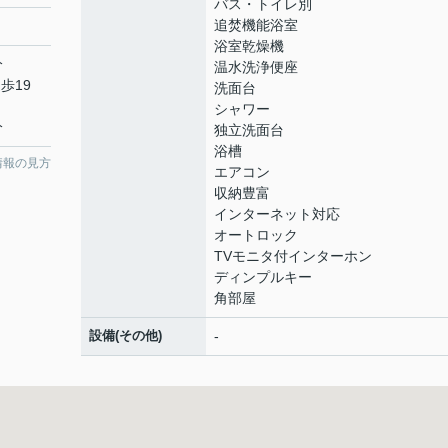
バス・トイレ別
追焚機能浴室
浴室乾燥機
分
温水洗浄便座
歩19
洗面台
シャワー
分
独立洗面台
浴槽
情報の見方
エアコン
収納豊富
インターネット対応
オートロック
TVモニタ付インターホン
ディンプルキー
角部屋
設備(その他)
-