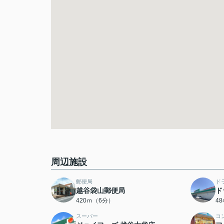
周辺施設
郵便局
ド
越谷袋山郵便局
ド
420ｍ（6分）
4
スーパー
コ