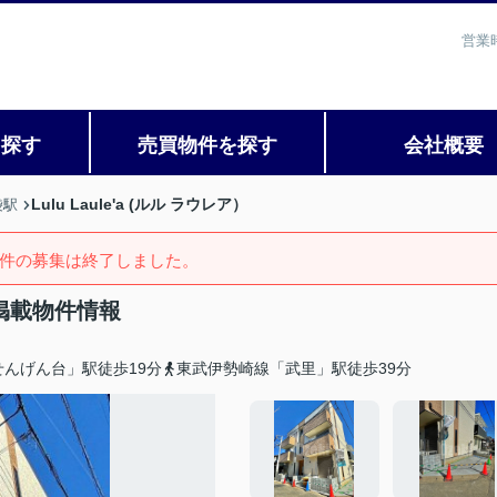
営業
を探す
売買物件を探す
会社概要
Lulu Laule'a (ルル ラウレア）
袋駅
件の募集は終了しました。
過去掲載物件情報
んげん台」駅徒歩19分
東武伊勢崎線「武里」駅徒歩39分