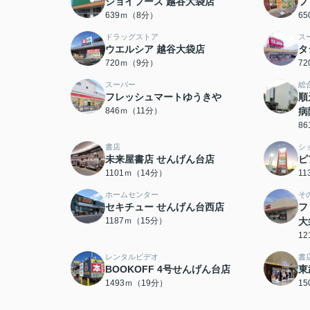
ジョイフーズ 越谷大袋店
フ
639ｍ（8分）
6
ドラッグストア
ス
ウエルシア 越谷大袋店
タ
720ｍ（9分）
7
スーパー
総
フレッシュマートゆうきや
順
846ｍ（11分）
病
8
書店
シ
未来屋書店 せんげん台店
ピ
1101ｍ（14分）
1
ホームセンター
そ
セキチュー せんげん台西店
フ
1187ｍ（15分）
大
1
レンタルビデオ
書
BOOKOFF 4号せんげん台店
東
1493ｍ（19分）
1