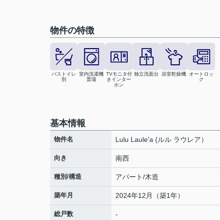
物件の特徴
バストイレ
室内洗濯機
TVモニタ付
独立洗面台
浴室乾燥機
オートロッ
別
置場
きインター
ク
ホン
基本情報
物件名
Lulu Laule'a (ルル ラウレア）
向き
南西
種別/構造
アパート/木造
築年月
2024年12月（築1年）
総戸数
-