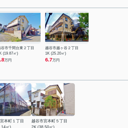
越谷市千間台東２丁目
越谷市越ヶ谷２丁目
K (19.87㎡)
1K (25.20㎡)
.8
6.7
万円
万円
宮本町１丁目
越谷市宮本町５丁目
2.14㎡)
2K (38.50㎡)