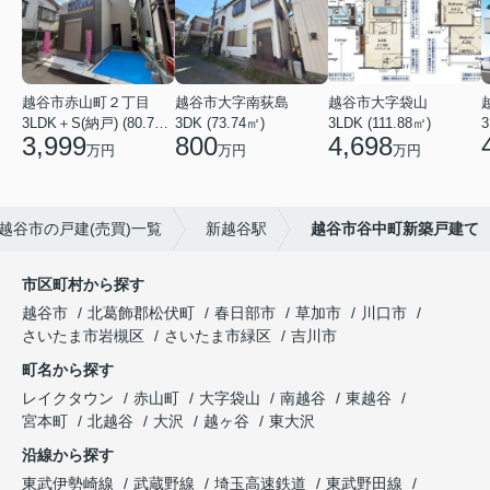
越谷市赤山町２丁目
越谷市大字南荻島
越谷市大字袋山
3LDK＋S(納戸) (80.79㎡)
3DK (73.74㎡)
3LDK (111.88㎡)
3
3,999
800
4,698
万円
万円
万円
越谷市の戸建(売買)一覧
新越谷駅
越谷市谷中町新築戸建て
市区町村から探す
越谷市
北葛飾郡松伏町
春日部市
草加市
川口市
さいたま市岩槻区
さいたま市緑区
吉川市
町名から探す
レイクタウン
赤山町
大字袋山
南越谷
東越谷
宮本町
北越谷
大沢
越ヶ谷
東大沢
沿線から探す
東武伊勢崎線
武蔵野線
埼玉高速鉄道
東武野田線