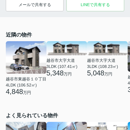
メールで共有する
LINEで共有する
近隣の物件
越谷市大字大道
越谷市大字大道
3LDK (107.41㎡)
3LDK (108.23㎡)
5,348
5,048
万円
万円
越谷市東越谷１０丁目
4
4LDK (106.52㎡)
4,848
万円
よく見られている物件