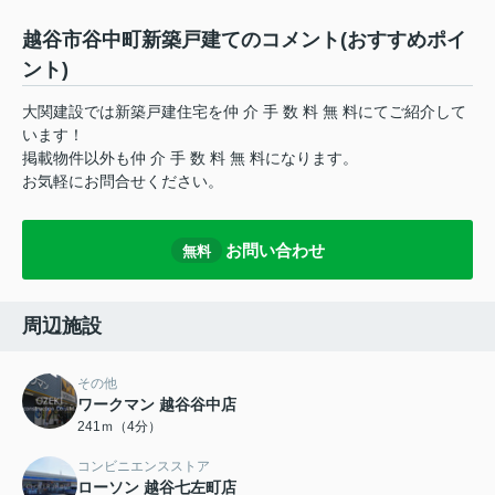
越谷市谷中町新築戸建てのコメント(おすすめポイ
ント)
大関建設では新築戸建住宅を仲 介 手 数 料 無 料にてご紹介して
います！
掲載物件以外も仲 介 手 数 料 無 料になります。
お気軽にお問合せください。
お問い合わせ
無料
周辺施設
その他
ワークマン 越谷谷中店
241ｍ（4分）
コンビニエンスストア
ローソン 越谷七左町店