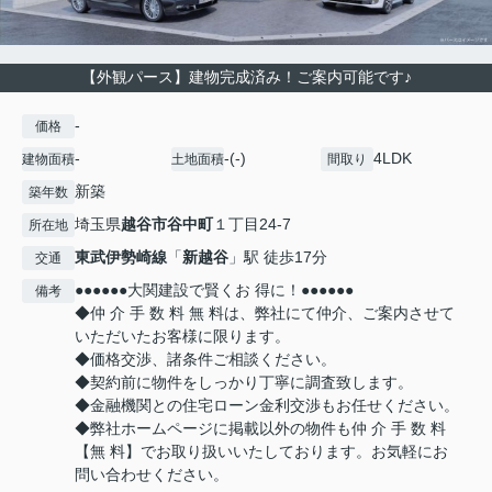
【外観パース】建物完成済み！ご案内可能です♪
-
価格
-
-(-)
4LDK
建物面積
土地面積
間取り
新築
築年数
埼玉県
越谷市
谷中町
１丁目24-7
所在地
東武伊勢崎線
「
新越谷
」駅 徒歩17分
交通
●●●●●●大関建設で賢くお 得に！●●●●●●
備考
◆仲 介 手 数 料 無 料は、弊社にて仲介、ご案内させて
いただいたお客様に限ります。
◆価格交渉、諸条件ご相談ください。
◆契約前に物件をしっかり丁寧に調査致します。
◆金融機関との住宅ローン金利交渉もお任せください。
◆弊社ホームページに掲載以外の物件も仲 介 手 数 料
【無 料】でお取り扱いいたしております。お気軽にお
問い合わせください。