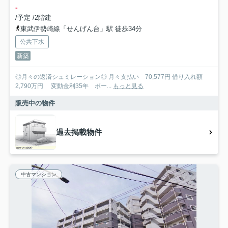
-
/予定 /2階建
東武伊勢崎線「せんげん台」駅 徒歩34分
公共下水
新築
◎月々の返済シュミレーション◎ 月々支払い 70,577円 借り入れ額
2,790万円 変動金利35年 ボー...
もっと見る
販売中の物件
過去掲載物件
中古マンション