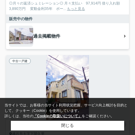
◎月々の返済シュミレーション◎ 月々支払い 97,914円 借り入れ額
3,890万円 変動金利35年 ボー...
もっと見る
販売中の物件
過去掲載物件
中古一戸建
当サイトでは、お客様の当サイト利用状況把握、サービス向上検討を目的と
して、クッキー（Cookie）を使用しています。
詳しくは、当社の
「Cookieの取扱いについて」
をご確認ください。
閉じる
越谷市大字下間久里