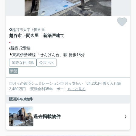
越谷市大字上間久里
越谷市上間久里 新築戸建て
-
/新築 /2階建
東武伊勢崎線「せんげん台」駅 徒歩15分
閑静な住宅地
公共下水
新築
◎月々の返済シュミレーション◎ 月々支払い 64,201円 借り入れ額
2,480万円 変動金利35年 ボー...
もっと見る
販売中の物件
過去掲載物件