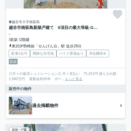
越谷市大字南荻島
越谷市南荻島新築戸建て 6項目の最大等級-GRAFAREグラファーレ-
-
/新築 /2階建
東武伊勢崎線「せんげん台」駅 徒歩28分
駐車2台可
閑静な住宅地
バイク置場あり
浄化槽排水
新築
◎月々の返済シュミレーション◎ 月々支払い 75,261円 借り入れ額
2,990万円 変動金利35年 ボー...
もっと見る
販売中の物件
過去掲載物件
新築一戸建