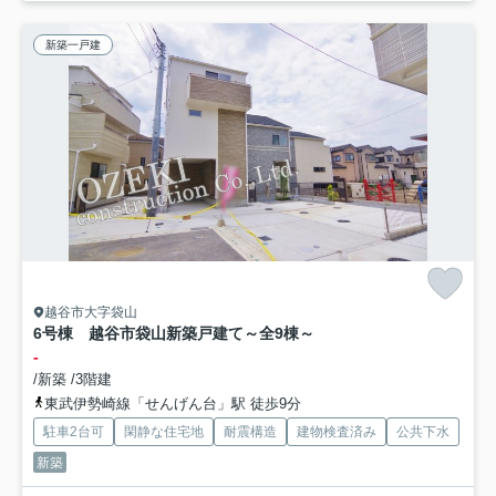
新築一戸建
越谷市大字袋山
6号棟 越谷市袋山新築戸建て～全9棟～
-
/新築 /3階建
東武伊勢崎線「せんげん台」駅 徒歩9分
駐車2台可
閑静な住宅地
耐震構造
建物検査済み
公共下水
新築