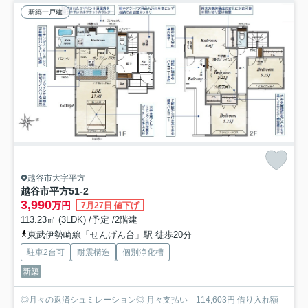
新築一戸建
越谷市大字平方
越谷市平方51-2
3,990
万円
7月27日 値下げ
113.23㎡ (3LDK) /予定 /2階建
東武伊勢崎線「せんげん台」駅 徒歩20分
駐車2台可
耐震構造
個別浄化槽
新築
◎月々の返済シュミレーション◎ 月々支払い 114,603円 借り入れ額