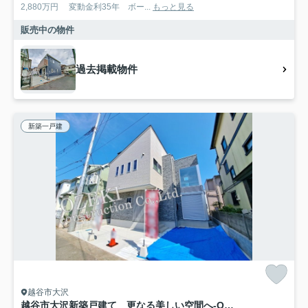
2,880万円 変動金利35年 ボー...
もっと見る
販売中の物件
過去掲載物件
新築一戸建
越谷市大沢
越谷市大沢新築戸建て 更なる美しい空間へ-QUAD V-