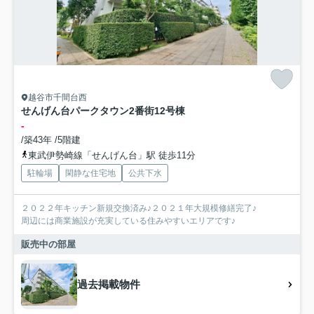
越谷市千間台西
せんげん台パークタウン2番街12号棟
-
/築43年 /5階建
東武伊勢崎線「せんげん台」駅 徒歩11分
駐輪場
閑静な住宅地
公共下水
２０２２年キッチン新規交換済み♪２０２１年大規模修繕完了♪
周辺には商業施設が充実している住みやすいエリアです♪
販売中の部屋
過去掲載物件