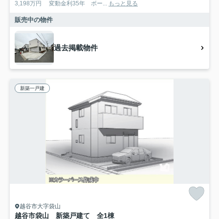
3,198万円 変動金利35年 ボー...
もっと見る
販売中の物件
過去掲載物件
新築一戸建
越谷市大字袋山
越谷市袋山 新築戸建て 全1棟