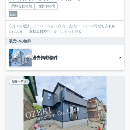
閑静な住宅地
個別浄化槽
新築
◎月々の返済シュミレーション◎ 月々支払い 75,009円 借り入れ額
2,980万円 変動金利35年 ボー...
もっと見る
販売中の物件
過去掲載物件
新築一戸建