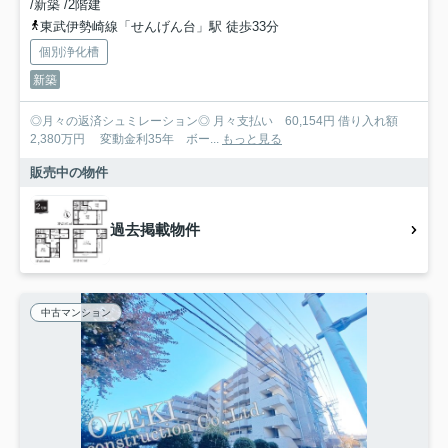
/新築 /2階建
東武伊勢崎線「せんげん台」駅 徒歩33分
個別浄化槽
新築
◎月々の返済シュミレーション◎ 月々支払い 60,154円 借り入れ額
2,380万円 変動金利35年 ボー...
もっと見る
販売中の物件
過去掲載物件
中古マンション