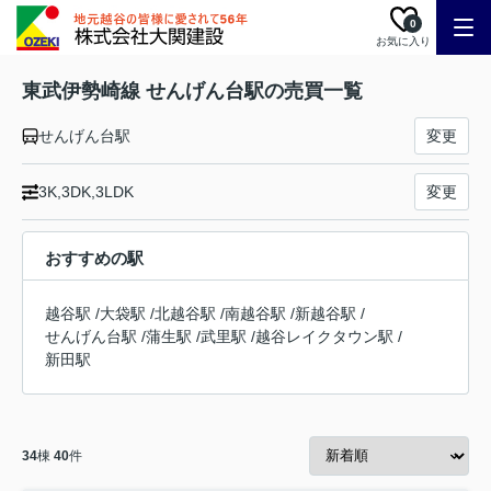
0
お気に入り
東武伊勢崎線 せんげん台駅の売買一覧
せんげん台駅
変更
3K,3DK,3LDK
変更
おすすめの駅
越谷駅
/
大袋駅
/
北越谷駅
/
南越谷駅
/
新越谷駅
/
せんげん台駅
/
蒲生駅
/
武里駅
/
越谷レイクタウン駅
/
新田駅
34
棟
40
件