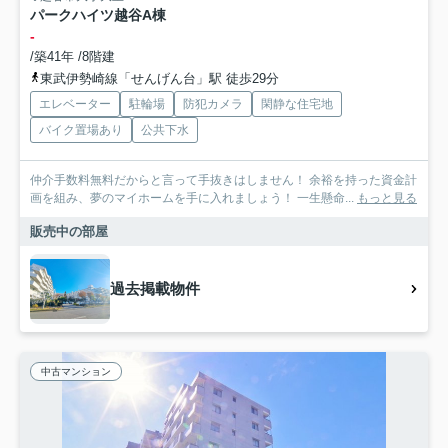
パークハイツ越谷A棟
-
/築41年 /8階建
東武伊勢崎線「せんげん台」駅 徒歩29分
エレベーター
駐輪場
防犯カメラ
閑静な住宅地
バイク置場あり
公共下水
仲介手数料無料だからと言って手抜きはしません！ 余裕を持った資金計
画を組み、夢のマイホームを手に入れましょう！ 一生懸命...
もっと見る
販売中の部屋
過去掲載物件
中古マンション