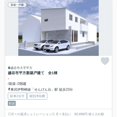
新築一戸建
越谷市大字平方
越谷市平方新築戸建て 全1棟
-
/新築 /2階建
東武伊勢崎線「せんげん台」駅 徒歩23分
駐車2台可
個別浄化槽
新築
◎月々の返済シュミレーション◎ 月々支払い 80,898円 借り入れ額