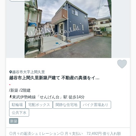
越谷市大字上間久里
越谷市上間久里新築戸建て 不動産の真価をイノベーションする-Livele Fine-
-
/新築 /2階建
東武伊勢崎線「せんげん台」駅 徒歩14分
駐輪場
宅配ボックス
閑静な住宅地
バイク置場あり
公共下水
新築
◎月々の返済シュミレーション◎ 月々支払い 72,492円 借り入れ額