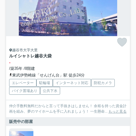
越谷市大字大里
ルイシャトレ越谷大袋
-
/築35年 /8階建
東武伊勢崎線「せんげん台」駅 徒歩24分
エレベーター
駐輪場
インターネット対応
防犯カメラ
バイク置場あり
公共下水
仲介手数料無料だからと言って手抜きはしません！ 余裕を持った資金計
画を組み、夢のマイホームを手に入れましょう！ 一生懸命...
もっと見る
販売中の部屋