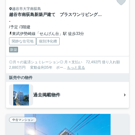
越谷市大字南荻島
越谷市南荻島新築戸建て プラスワンリビングのある家
-
/予定 /3階建
東武伊勢崎線「せんげん台」駅 徒歩33分
閑静な住宅地
個別浄化槽
新築
◎月々の返済シュミレーション◎ 月々支払い 72,492円 借り入れ額
2,880万円 変動金利35年 ボー...
もっと見る
販売中の物件
過去掲載物件
中古マンション