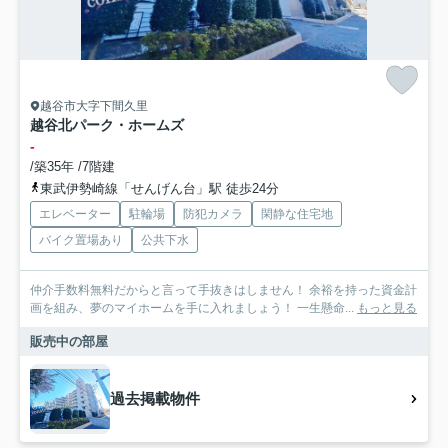
越谷市大字下間久里
越谷北パーク・ホームズ
-
/築35年 /7階建
東武伊勢崎線「せんげん台」駅 徒歩24分
エレベーター
駐輪場
防犯カメラ
閑静な住宅地
バイク置場あり
公共下水
仲介手数料無料だからと言って手抜きはしません！ 余裕を持った資金計
画を組み、夢のマイホームを手に入れましょう！ 一生懸命...
もっと見る
販売中の部屋
過去掲載物件