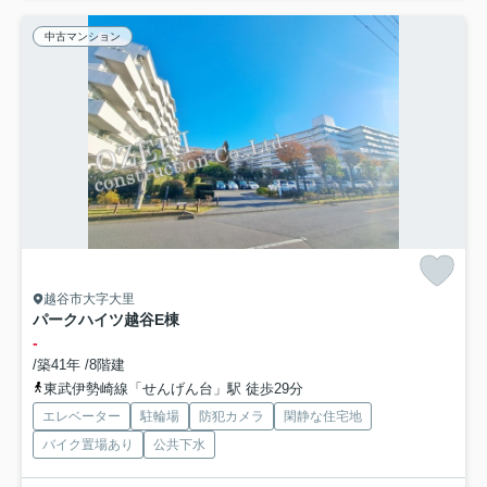
中古マンション
越谷市大字大里
パークハイツ越谷E棟
-
/築41年 /8階建
東武伊勢崎線「せんげん台」駅 徒歩29分
エレベーター
駐輪場
防犯カメラ
閑静な住宅地
バイク置場あり
公共下水