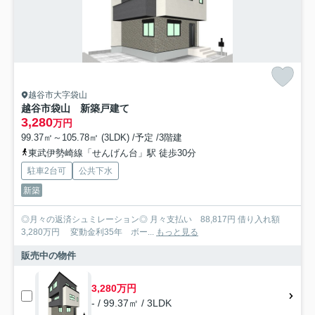
越谷市大字袋山
越谷市袋山 新築戸建て
3,280
万円
99.37㎡～105.78㎡ (3LDK) /予定 /3階建
東武伊勢崎線「せんげん台」駅 徒歩30分
駐車2台可
公共下水
新築
◎月々の返済シュミレーション◎ 月々支払い 88,817円 借り入れ額
3,280万円 変動金利35年 ボー...
もっと見る
販売中の物件
3,280万円
- / 99.37㎡ / 3LDK