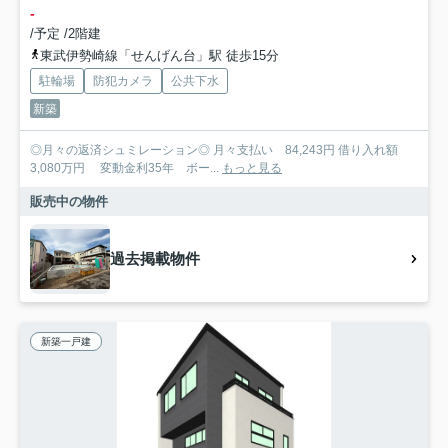
-
/予定 /2階建
東武伊勢崎線「せんげん台」駅 徒歩15分
駐輪場
防犯カメラ
公共下水
新築
◎月々の返済シュミレーション◎ 月々支払い 84,243円 借り入れ額
3,080万円 変動金利35年 ボー...
もっと見る
販売中の物件
過去掲載物件
新築一戸建