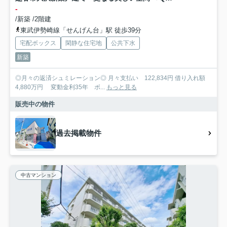
-
/新築 /2階建
東武伊勢崎線「せんげん台」駅 徒歩39分
宅配ボックス
閑静な住宅地
公共下水
新築
◎月々の返済シュミレーション◎ 月々支払い 122,834円 借り入れ額
4,880万円 変動金利35年 ボ...
もっと見る
販売中の物件
過去掲載物件
中古マンション