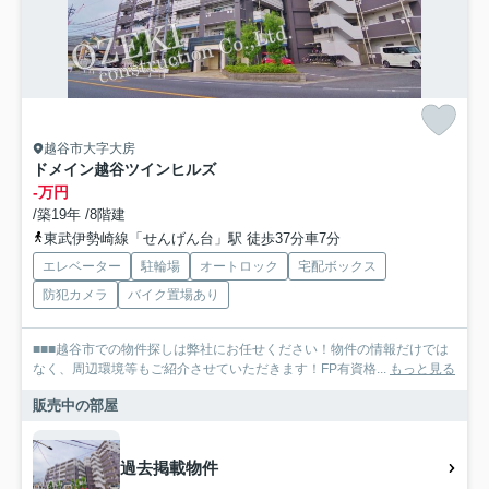
越谷市大字大房
ドメイン越谷ツインヒルズ
-万円
/築19年 /8階建
東武伊勢崎線「せんげん台」駅 徒歩37分車7分
エレベーター
駐輪場
オートロック
宅配ボックス
防犯カメラ
バイク置場あり
■■■越谷市での物件探しは弊社にお任せください！物件の情報だけでは
なく、周辺環境等もご紹介させていただきます！FP有資格...
もっと見る
販売中の部屋
過去掲載物件