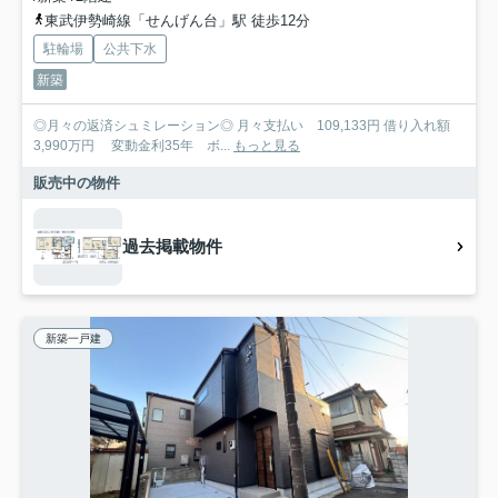
東武伊勢崎線「せんげん台」駅 徒歩12分
駐輪場
公共下水
新築
◎月々の返済シュミレーション◎ 月々支払い 109,133円 借り入れ額
3,990万円 変動金利35年 ボ...
もっと見る
販売中の物件
過去掲載物件
新築一戸建