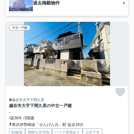
過去掲載物件
中古一戸建
越谷市大字下間久里
越谷市大字下間久里の中古一戸建
-
/築36年 /2階建
東武伊勢崎線「せんげん台」駅 徒歩18分
駐輪場
閑静な住宅地
バイク置場あり
公共下水