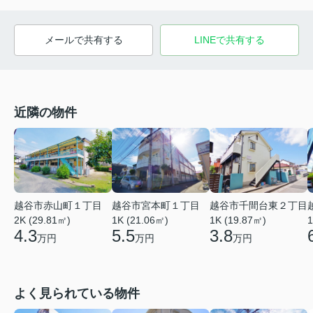
メールで共有する
LINEで共有する
近隣の物件
越谷市赤山町１丁目
越谷市宮本町１丁目
越谷市千間台東２丁目
2K (29.81㎡)
1K (21.06㎡)
1
1K (19.87㎡)
4.3
5.5
3.8
万円
万円
万円
よく見られている物件