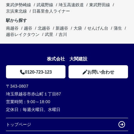
東武伊勢崎線
武蔵野線
埼玉高速鉄道
東武野田線
京浜東北線
日暮里舎人ライナー
駅から探す
南越谷
越谷
北越谷
新越谷
大袋
せんげん台
蒲生
越谷レイクタウン
武里
吉川
株式会社 大関建設
0120-723-123
お問い合わせ
〒343-0807
埼玉県越谷市赤山町１丁目87
営業時間：
9:00～18:00
定休日：
毎週火曜日、水曜日
トップページ