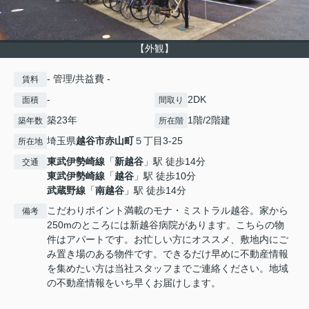
【外観】
- 管理/共益費 -
賃料
-
2DK
面積
間取り
築23年
1階/2階建
築年数
所在階
埼玉県
越谷市
赤山町
５丁目3-25
所在地
東武伊勢崎線
「
新越谷
」駅 徒歩14分
交通
東武伊勢崎線
「
越谷
」駅 徒歩10分
武蔵野線
「
南越谷
」駅 徒歩14分
こだわりポイント満載のモナ・ミストラル越谷。家から
備考
250mのところには新越谷病院があります。こちらの物
件はアパートです。お忙しい方にオススメ、敷地内にご
み置き場のある物件です。できるだけ早めに不動産情報
を集めたい方は当社スタッフまでご連絡ください。地域
の不動産情報をいち早くお届けします。