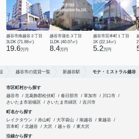
越谷市南越谷２丁目
越谷市蒲生３丁目
越谷市宮本町１丁目
3LDK (71.88㎡)
1LDK (40.07㎡)
1K (22.14㎡)
2
19.6
8.4
5.2
万円
万円
万円
設
越谷市の賃貸一覧
新越谷駅
モナ・ミストラル越谷
市区町村から探す
越谷市
北葛飾郡松伏町
春日部市
草加市
川口市
さいたま市岩槻区
さいたま市緑区
吉川市
町名から探す
レイクタウン
赤山町
大字袋山
南越谷
東越谷
宮本町
北越谷
大沢
越ヶ谷
東大沢
沿線から探す