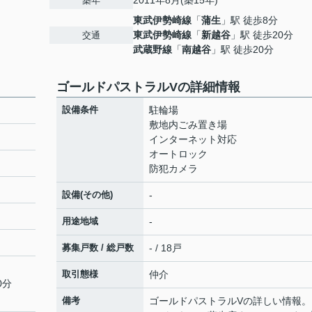
2011年8月(築15年)
築年
東武伊勢崎線
「
蒲生
」駅 徒歩8分
東武伊勢崎線
「
新越谷
」駅 徒歩20分
交通
武蔵野線
「
南越谷
」駅 徒歩20分
ゴールドパストラルVの詳細情報
設備条件
駐輪場
敷地内ごみ置き場
インターネット対応
オートロック
防犯カメラ
設備(その他)
-
用途地域
-
募集戸数 / 総戸数
- / 18戸
取引態様
仲介
0分
備考
ゴールドパストラルVの詳しい情報。