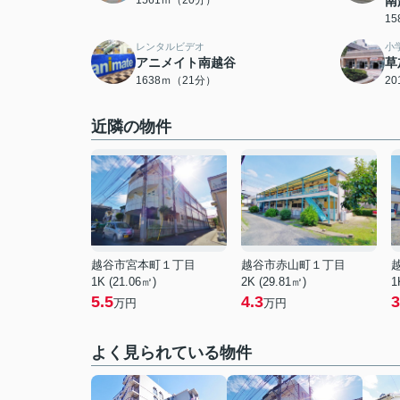
1561ｍ（20分）
南
1
レンタルビデオ
小
アニメイト南越谷
草
1638ｍ（21分）
2
近隣の物件
越谷市宮本町１丁目
越谷市赤山町１丁目
1K (21.06㎡)
2K (29.81㎡)
1
5.5
4.3
3
万円
万円
よく見られている物件