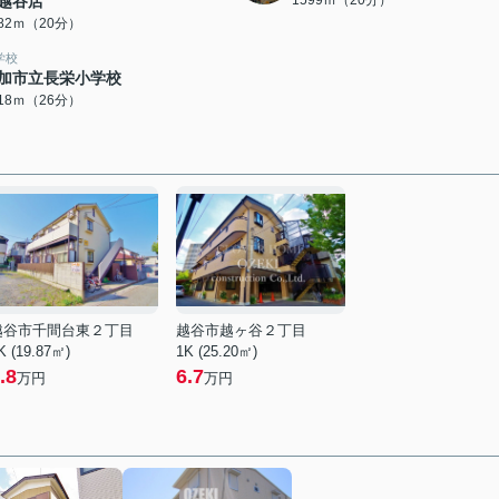
越谷店
1599ｍ（20分）
582ｍ（20分）
学校
加市立長栄小学校
018ｍ（26分）
越谷市千間台東２丁目
越谷市越ヶ谷２丁目
K (19.87㎡)
1K (25.20㎡)
.8
6.7
万円
万円