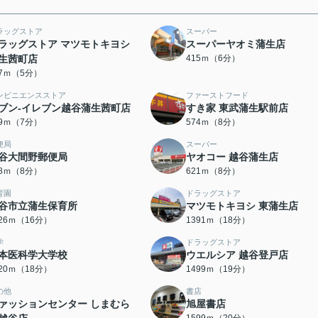
ラッグストア
スーパー
ラッグストア マツモトキヨシ
スーパーヤオミ蒲生店
生茜町店
415ｍ（6分）
87ｍ（5分）
ンビニエンスストア
ファーストフード
ブン-イレブン越谷蒲生茜町店
すき家 東武蒲生駅前店
49ｍ（7分）
574ｍ（8分）
便局
スーパー
谷大間野郵便局
ヤオコー 越谷蒲生店
18ｍ（8分）
621ｍ（8分）
育園
ドラッグストア
谷市立蒲生保育所
マツモトキヨシ 東蒲生店
226ｍ（16分）
1391ｍ（18分）
学
ドラッグストア
本医科学大学校
ウエルシア 越谷登戸店
420ｍ（18分）
1499ｍ（19分）
の他
書店
ァッションセンター しまむら
旭屋書店