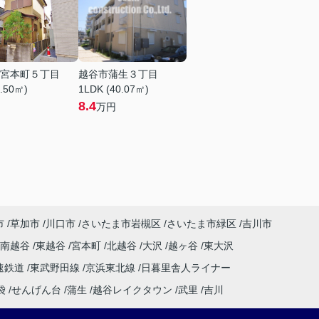
宮本町５丁目
越谷市蒲生３丁目
8.50㎡)
1LDK (40.07㎡)
8.4
万円
市
草加市
川口市
さいたま市岩槻区
さいたま市緑区
吉川市
南越谷
東越谷
宮本町
北越谷
大沢
越ヶ谷
東大沢
速鉄道
東武野田線
京浜東北線
日暮里舎人ライナー
袋
せんげん台
蒲生
越谷レイクタウン
武里
吉川