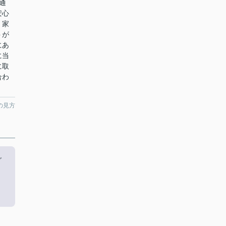
通
安心
く家
トが
にあ
に当
に取
合わ
の見方
グ
。