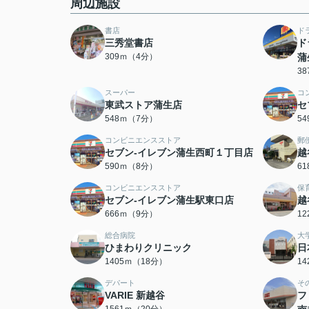
周辺施設
書店
ド
三秀堂書店
ド
309ｍ（4分）
蒲
3
スーパー
コ
東武ストア蒲生店
セ
548ｍ（7分）
5
コンビニエンスストア
郵
セブン-イレブン蒲生西町１丁目店
越
590ｍ（8分）
6
コンビニエンスストア
保
セブン-イレブン蒲生駅東口店
越
666ｍ（9分）
1
総合病院
大
ひまわりクリニック
日
1405ｍ（18分）
1
デパート
そ
VARIE 新越谷
フ