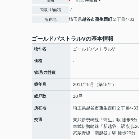
-
管理/共益費
-
価格
-/-
間取り/面積
埼玉県
越谷市
蒲生西町
２丁目4-33
所在地
ゴールドパストラルVの基本情報
物件名
ゴールドパストラルV
価格
-
管理/共益費
-
築年月
2011年8月（築15年）
総戸数
18戸
所在地
埼玉県
越谷市
蒲生西町
２丁目4-33
交通
東武伊勢崎線
「
蒲生
」駅 徒歩8分
東武伊勢崎線
「
新越谷
」駅 徒歩2
武蔵野線
「
南越谷
」駅 徒歩20分