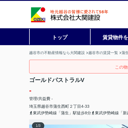
トップ
賃貸物件
越谷市の不動産情報なら大関建設
越谷市の賃貸一覧
蒲
この物
ゴールドパストラルV
-
管理/共益費 -
埼玉県
越谷市
蒲生西町
２丁目4-33
東武伊勢崎線「蒲生」駅徒歩8分
東武伊勢崎線「新
1
/
3