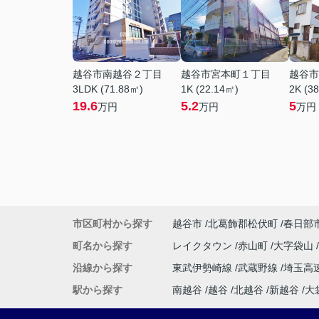
越谷市南越谷２丁目
越谷市宮本町１丁目
越谷市
3LDK (71.88㎡)
1K (22.14㎡)
2K (3
19.6
5.2
5
万円
万円
万円
市区町村から探す
越谷市
北葛飾郡松伏町
春日部
町名から探す
レイクタウン
赤山町
大字袋山
沿線から探す
東武伊勢崎線
武蔵野線
埼玉高
駅から探す
南越谷
越谷
北越谷
新越谷
大