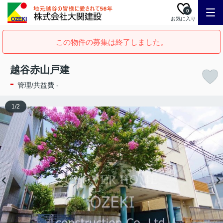
0
お気に入り
この物件の募集は終了しました。
越谷赤山戸建
-
管理/共益費 -
1
/
2