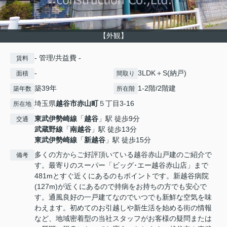
【外観】
- 管理/共益費 -
賃料
-
3LDK＋S(納戸)
面積
間取り
築39年
1-2階/2階建
築年数
所在階
埼玉県
越谷市
赤山町
５丁目3-16
所在地
東武伊勢崎線
「
越谷
」駅 徒歩9分
交通
武蔵野線
「
南越谷
」駅 徒歩13分
東武伊勢崎線
「
新越谷
」駅 徒歩15分
多くの方からご好評頂いている越谷赤山戸建のご紹介で
備考
す。最寄りのスーパー「ビッグ･エー越谷赤山店」まで
481mとすぐ近くにあるのもポイントです。新越谷病院
(127m)が近くにあるので持病をお持ちの方でも安心で
す。通風良好の一戸建てなのでいつでも新鮮な空気を味
わえます。初めてのお引越しや新生活を始める街の情報
など、地域密着型の当社スタッフがお客様の疑問または