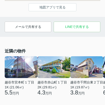
地図アプリで見る
メールで共有する
LINEで共有する
近隣の物件
越谷市宮本町１丁目
越谷市赤山町１丁目
越谷市千間台東２丁目
1K (21.06㎡)
2K (29.81㎡)
1
1K (19.87㎡)
5.5
4.3
3.8
万円
万円
万円