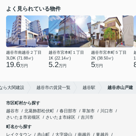
よく見られている物件
越谷市南越谷２丁目
越谷市宮本町１丁目
越谷市宮本町５丁目
3LDK (71.88㎡)
1K (22.14㎡)
2K (38.50㎡)
1
19.6
5.2
5
万円
万円
万円
なら大関建設
越谷市の賃貸一覧
越谷駅
越谷赤山戸建
市区町村から探す
越谷市
北葛飾郡松伏町
春日部市
草加市
川口市
さいたま市岩槻区
さいたま市緑区
吉川市
町名から探す
レイクタウン
赤山町
大字袋山
南越谷
東越谷