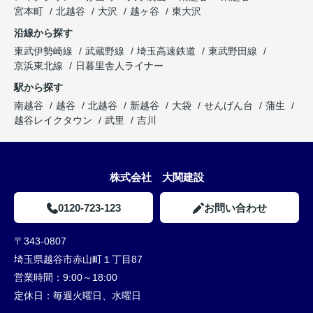
宮本町
北越谷
大沢
越ヶ谷
東大沢
沿線から探す
東武伊勢崎線
武蔵野線
埼玉高速鉄道
東武野田線
京浜東北線
日暮里舎人ライナー
駅から探す
南越谷
越谷
北越谷
新越谷
大袋
せんげん台
蒲生
越谷レイクタウン
武里
吉川
株式会社 大関建設
0120-723-123
お問い合わせ
〒343-0807
埼玉県越谷市赤山町１丁目87
営業時間：
9:00～18:00
定休日：
毎週火曜日、水曜日