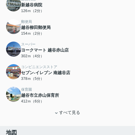
新越谷病院
126ｍ（2分）
郵便局
越谷柳田郵便局
154ｍ（2分）
スーパー
ヨークマート 越谷赤山店
302ｍ（4分）
コンビニエンスストア
セブン‐イレブン 南越谷店
378ｍ（5分）
保育園
越谷市立赤山保育所
412ｍ（6分）
すべて見る
地図