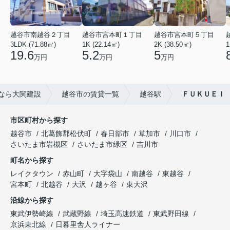
越谷市南越谷２丁目
越谷市宮本町１丁目
越谷市宮本町５丁目
3LDK (71.88㎡)
1K (22.14㎡)
2K (38.50㎡)
1
19.6
5.2
5
万円
万円
万円
なら大関建設
越谷市の賃貸一覧
越谷駅
ＦＵＫＵＥＩ
市区町村から探す
越谷市
北葛飾郡松伏町
春日部市
草加市
川口市
さいたま市岩槻区
さいたま市緑区
吉川市
町名から探す
レイクタウン
赤山町
大字袋山
南越谷
東越谷
宮本町
北越谷
大沢
越ヶ谷
東大沢
沿線から探す
東武伊勢崎線
武蔵野線
埼玉高速鉄道
東武野田線
京浜東北線
日暮里舎人ライナー