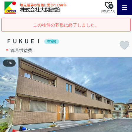
0
お気に入り
この物件の募集は終了しました。
ＦＵＫＵＥＩ
空室0
-
管理/共益費 -
1
/
4