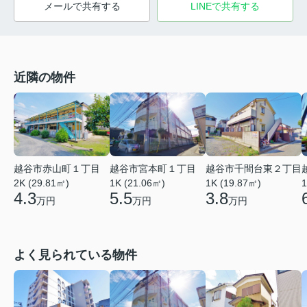
メールで共有する
LINEで共有する
近隣の物件
越谷市赤山町１丁目
越谷市宮本町１丁目
越谷市千間台東２丁目
2K (29.81㎡)
1K (21.06㎡)
1
1K (19.87㎡)
4.3
5.5
3.8
万円
万円
万円
よく見られている物件