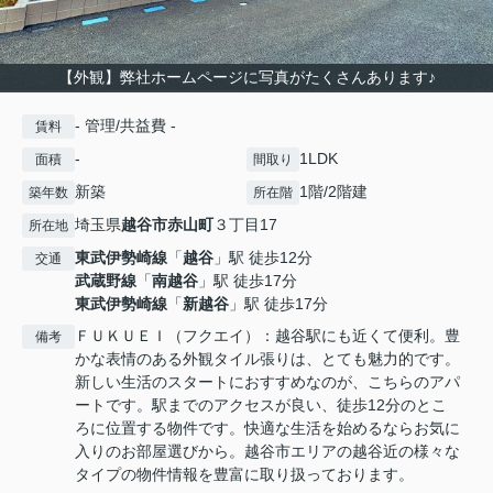
【外観】弊社ホームページに写真がたくさんあります♪
- 管理/共益費 -
賃料
-
1LDK
面積
間取り
新築
1階/2階建
築年数
所在階
埼玉県
越谷市
赤山町
３丁目17
所在地
東武伊勢崎線
「
越谷
」駅 徒歩12分
交通
武蔵野線
「
南越谷
」駅 徒歩17分
東武伊勢崎線
「
新越谷
」駅 徒歩17分
ＦＵＫＵＥＩ（フクエイ）：越谷駅にも近くて便利。豊
備考
かな表情のある外観タイル張りは、とても魅力的です。
新しい生活のスタートにおすすめなのが、こちらのアパ
ートです。駅までのアクセスが良い、徒歩12分のとこ
ろに位置する物件です。快適な生活を始めるならお気に
入りのお部屋選びから。越谷市エリアの越谷近の様々な
タイプの物件情報を豊富に取り扱っております。