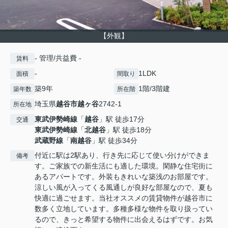
【外観】
- 管理/共益費 -
賃料
-
1LDK
面積
間取り
築9年
1階/3階建
築年数
所在階
埼玉県
越谷市
越ヶ谷
2742-1
所在地
東武伊勢崎線
「
越谷
」駅 徒歩17分
交通
東武伊勢崎線
「
北越谷
」駅 徒歩18分
武蔵野線
「
南越谷
」駅 徒歩34分
付近に駅は2駅あり、行き先に応じて使い分けができま
備考
す。ご家族での新生活にも適した環境。閑静な住宅街に
あるアパートです。外装もきれいな築浅のお部屋です。
涼しい風が入ってくる風通しが良好な部屋なので、夏も
快適に過ごせます。当社オススメの賃貸物件が越谷市に
数多く立地しています。多種多様な物件を取り扱ってい
るので、きっと希望する物件に出会えるはずです。お気