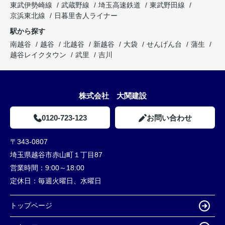
東武伊勢崎線
武蔵野線
埼玉高速鉄道
東武野田線
京浜東北線
日暮里舎人ライナー
駅から探す
南越谷
越谷
北越谷
新越谷
大袋
せんげん台
蒲生
越谷レイクタウン
武里
吉川
株式会社 大関建設
0120-723-123
お問い合わせ
〒343-0807
埼玉県越谷市赤山町１丁目87
営業時間：
9:00～18:00
定休日：
毎週火曜日、水曜日
トップページ