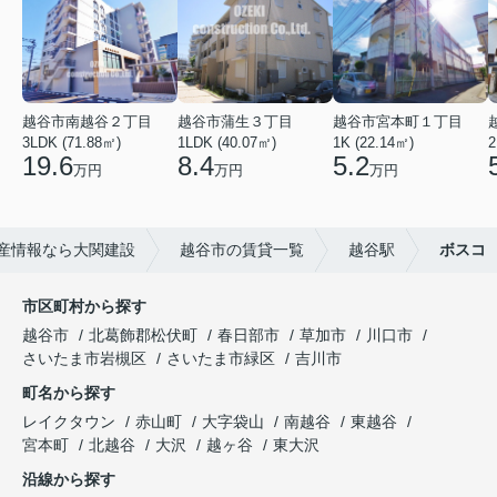
越谷市南越谷２丁目
越谷市蒲生３丁目
越谷市宮本町１丁目
3LDK (71.88㎡)
1LDK (40.07㎡)
1K (22.14㎡)
2
19.6
8.4
5.2
万円
万円
万円
産情報なら大関建設
越谷市の賃貸一覧
越谷駅
ボスコ
市区町村から探す
越谷市
北葛飾郡松伏町
春日部市
草加市
川口市
さいたま市岩槻区
さいたま市緑区
吉川市
町名から探す
レイクタウン
赤山町
大字袋山
南越谷
東越谷
宮本町
北越谷
大沢
越ヶ谷
東大沢
沿線から探す