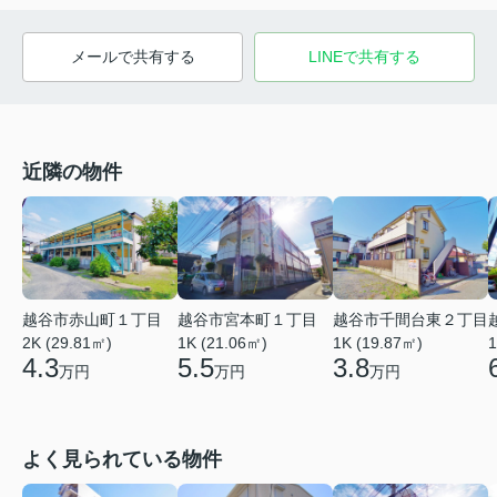
メールで共有する
LINEで共有する
近隣の物件
越谷市赤山町１丁目
越谷市宮本町１丁目
越谷市千間台東２丁目
2K (29.81㎡)
1K (21.06㎡)
1
1K (19.87㎡)
4.3
5.5
3.8
万円
万円
万円
よく見られている物件