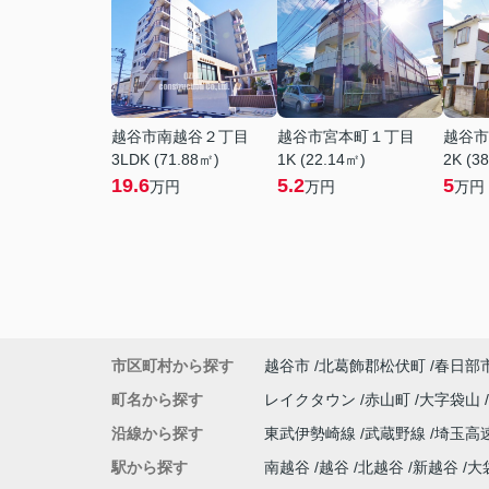
越谷市南越谷２丁目
越谷市宮本町１丁目
越谷市
3LDK (71.88㎡)
1K (22.14㎡)
2K (3
19.6
5.2
5
万円
万円
万円
市区町村から探す
越谷市
北葛飾郡松伏町
春日部
町名から探す
レイクタウン
赤山町
大字袋山
沿線から探す
東武伊勢崎線
武蔵野線
埼玉高
駅から探す
南越谷
越谷
北越谷
新越谷
大