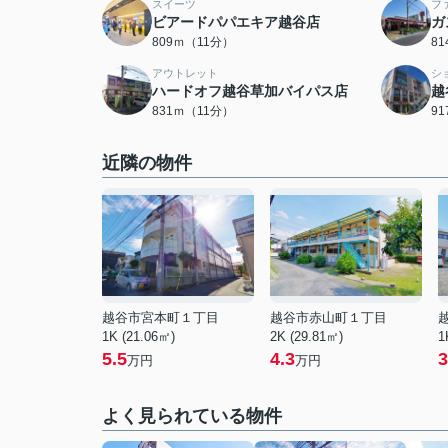
スイーツ
フ
ビアードパパエキア越谷店
ガ
809ｍ（11分）
8
アウトレット
シ
ハードオフ越谷草加バイパス店
越
831ｍ（11分）
9
近隣の物件
越谷市宮本町１丁目
越谷市赤山町１丁目
1K (21.06㎡)
2K (29.81㎡)
1
5.5
4.3
3
万円
万円
よく見られている物件