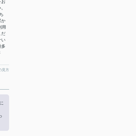
をお
い。
ち
駅か
利用
こだ
介い
種多
さ
の見方
に
っ