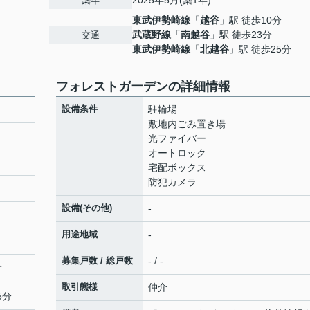
2025年5月(築1年)
築年
東武伊勢崎線
「
越谷
」駅 徒歩10分
武蔵野線
「
南越谷
」駅 徒歩23分
交通
東武伊勢崎線
「
北越谷
」駅 徒歩25分
フォレストガーデンの詳細情報
設備条件
駐輪場
敷地内ごみ置き場
光ファイバー
オートロック
宅配ボックス
防犯カメラ
設備(その他)
-
用途地域
-
募集戸数 / 総戸数
- / -
分
取引態様
仲介
5分