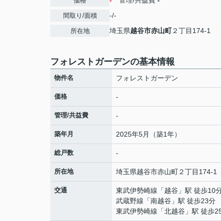
-
管理/共益費
-
価格
-/-
間取り/面積
埼玉県
越谷市
赤山町
２丁目174-1
所在地
フォレストガーデンの基本情報
物件名
フォレストガーデン
価格
-
管理/共益費
-
築年月
2025年5月（築1年）
総戸数
-
所在地
埼玉県
越谷市
赤山町
２丁目174-1
交通
東武伊勢崎線
「
越谷
」駅 徒歩10
武蔵野線
「
南越谷
」駅 徒歩23分
東武伊勢崎線
「
北越谷
」駅 徒歩2