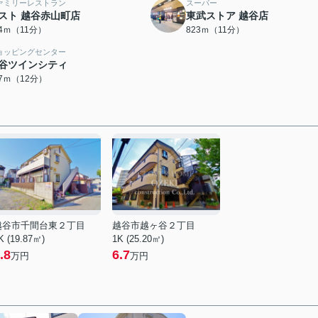
ァミリーレストラン
スーパー
スト 越谷赤山町店
東武ストア 越谷店
14ｍ（11分）
823ｍ（11分）
ョッピングセンター
谷ツインシティ
17ｍ（12分）
越谷市千間台東２丁目
越谷市越ヶ谷２丁目
K (19.87㎡)
1K (25.20㎡)
.8
6.7
万円
万円