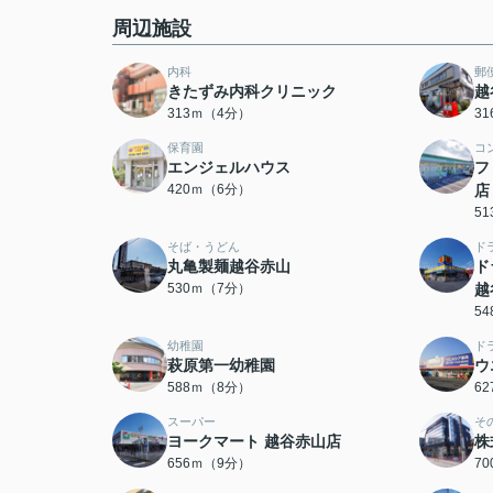
周辺施設
内科
郵
きたずみ内科クリニック
越
313ｍ（4分）
3
保育園
コ
エンジェルハウス
フ
420ｍ（6分）
店
5
そば・うどん
ド
丸亀製麺越谷赤山
ド
530ｍ（7分）
越
5
幼稚園
ド
萩原第一幼稚園
ウ
588ｍ（8分）
6
スーパー
そ
ヨークマート 越谷赤山店
株
656ｍ（9分）
7