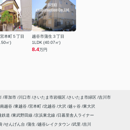
宮本町５丁目
越谷市蒲生３丁目
8.50㎡)
1LDK (40.07㎡)
8.4
万円
市
草加市
川口市
さいたま市岩槻区
さいたま市緑区
吉川市
南越谷
東越谷
宮本町
北越谷
大沢
越ヶ谷
東大沢
速鉄道
東武野田線
京浜東北線
日暮里舎人ライナー
袋
せんげん台
蒲生
越谷レイクタウン
武里
吉川