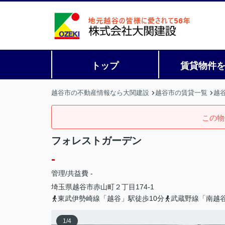
トップ
賃貸物件
越谷市の不動産情報なら大関建設
越谷市の賃貸一覧
越
この物
フォレストガーデン
-
管理/共益費 -
埼玉県
越谷市
赤山町
２丁目174-1
東武伊勢崎線「越谷」駅徒歩10分
武蔵野線「南越谷
1
/
4