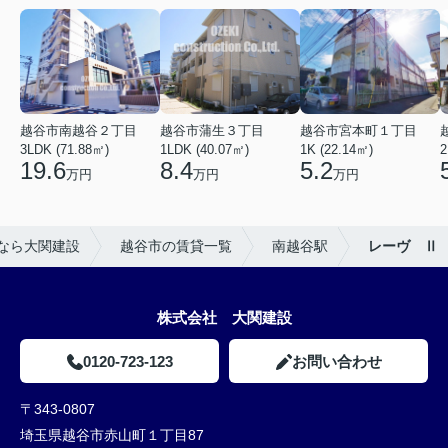
越谷市南越谷２丁目
越谷市蒲生３丁目
越谷市宮本町１丁目
3LDK (71.88㎡)
1LDK (40.07㎡)
1K (22.14㎡)
2
19.6
8.4
5.2
万円
万円
万円
なら大関建設
越谷市の賃貸一覧
南越谷駅
レーヴ Ⅱ
株式会社 大関建設
0120-723-123
お問い合わせ
〒343-0807
埼玉県越谷市赤山町１丁目87