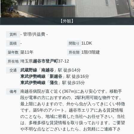
【外観】
- 管理/共益費 -
賃料
-
1LDK
面積
間取り
築11年
1階/3階建
築年数
所在階
埼玉県
越谷市
登戸町
37-12
所在地
武蔵野線
「
南越谷
」駅 徒歩14分
交通
東武伊勢崎線
「
新越谷
」駅 徒歩16分
東武伊勢崎線
「
蒲生
」駅 徒歩15分
南越谷病院が直ぐ近く(367m)にあり安心です。移動手
備考
段が電車の方におすすめの、2駅利用可能な物件です。
最上階にありますので、外から虫が入ってきにくい特徴
です。築5年のアパート。越谷市エリアにある賃貸情報
のことなら、地域に密着した当社へお任せ下さい。当社
は、多種多様な賃貸情報を取り扱っております。ご要望
や不明な点などございましたら、お気軽にご連絡下さ