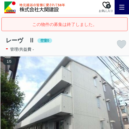
0
お気に入り
この物件の募集は終了しました。
レーヴ Ⅱ
空室0
-
管理/共益費 -
1
/
5