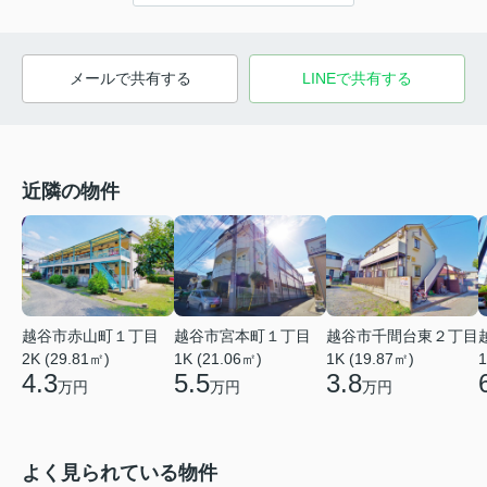
メールで共有する
LINEで共有する
近隣の物件
越谷市赤山町１丁目
越谷市宮本町１丁目
越谷市千間台東２丁目
2K (29.81㎡)
1K (21.06㎡)
1
1K (19.87㎡)
4.3
5.5
3.8
万円
万円
万円
よく見られている物件