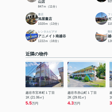
山店
9
847ｍ（11分）
書店
フ
旭屋書店
ガ
1020ｍ（13分）
1
レンタルビデオ
郵
アニメイト南越谷
越
1222ｍ（16分）
1
近隣の物件
越谷市宮本町１丁目
越谷市赤山町１丁目
1K (21.06㎡)
2K (29.81㎡)
1
5.5
4.3
3
万円
万円