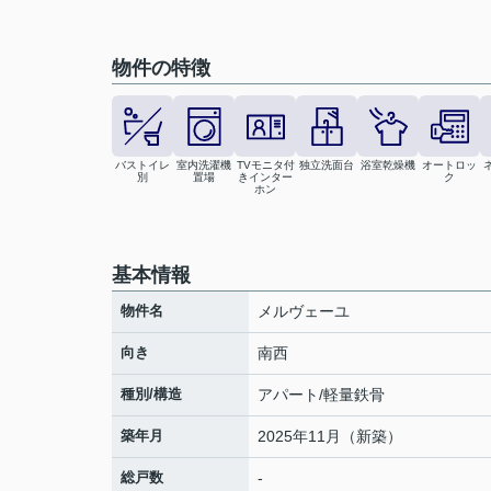
物件の特徴
バストイレ
室内洗濯機
TVモニタ付
独立洗面台
浴室乾燥機
オートロッ
別
置場
きインター
ク
ホン
基本情報
物件名
メルヴェーユ
向き
南西
種別/構造
アパート/軽量鉄骨
築年月
2025年11月（新築）
総戸数
-