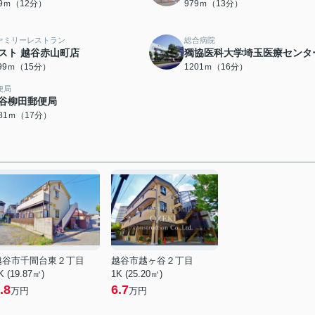
29ｍ（12分）
979ｍ（13分）
ァミリーレストラン
総合病院
スト 越谷赤山町店
獨協医科大学埼玉医療センタ
199ｍ（15分）
1201ｍ（16分）
便局
谷柳田郵便局
281ｍ（17分）
越谷市千間台東２丁目
越谷市越ヶ谷２丁目
K (19.87㎡)
1K (25.20㎡)
.8
6.7
万円
万円