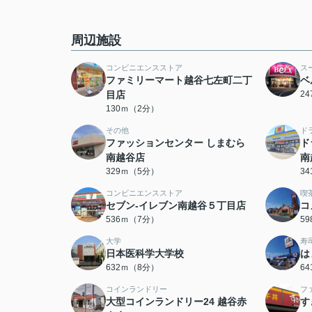
周辺施設
コンビニエンスストア
ス
ファミリーマート越谷七左町二丁
ベ
目店
2
130ｍ（2分）
その他
ド
ファッションセンター しまむら
ド
南越谷店
南
329ｍ（5分）
3
コンビニエンスストア
喫
セブン-イレブン南越谷５丁目店
コ
536ｍ（7分）
5
大学
寿
日本医科学大学校
は
632ｍ（8分）
6
コインランドリー
フ
大型コインランドリー24 越谷赤
す