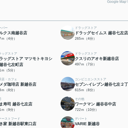
Google Ma
ーパー
ドラッグストア
ルクス南越谷店
ドラッグセイムス 越谷七左店
47ｍ（4分）
265ｍ（4分）
ラッグストア
ドラッグストア
ラッグストア マツモトキヨシ
クスリのアオキ新越谷店
越谷七左町店
497ｍ（7分）
41ｍ（5分）
茶店・カフェ
コンビニエンスストア
メダ珈琲店 新越谷店
セブン-イレブン越谷七左２
98ｍ（8分）
615ｍ（8分）
司
その他
ま寿司 越谷七左店
ワークマン 越谷谷中店
41ｍ（9分）
722ｍ（10分）
ァーストフード
デパート
き家 新越谷駅東口店
VARIE 新越谷