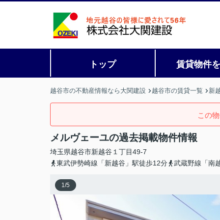
トップ
賃貸物件
越谷市の不動産情報なら大関建設
越谷市の賃貸一覧
新
この物
メルヴェーユの過去掲載物件情報
埼玉県
越谷市
新越谷
１丁目49-7
東武伊勢崎線「新越谷」駅徒歩12分
武蔵野線「南越
1
/
5