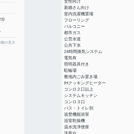
女性向け
新婚さん向け
室内洗濯機置場
2分
フローリング
バルコニー
分
都市ガス
公営水道
情報の見方
公共下水
24時間換気システム
電気有
照明器具付き
駐輪場
敷地内ごみ置き場
IHクッキングヒーター
コンロ２口以上
システムキッチン
コンロ３口
バス・トイレ別
追焚機能浴室
浴室乾燥機
温水洗浄便座
洗面台