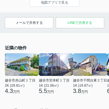
地図アプリで見る
メールで共有する
LINEで共有する
近隣の物件
越谷市赤山町１丁目
越谷市宮本町１丁目
越谷市千間台東２丁目
2K (29.81㎡)
1K (21.06㎡)
1
1K (19.87㎡)
4.3
5.5
3.8
万円
万円
万円