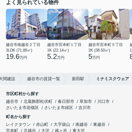
よく見られている物件
越谷市南越谷２丁目
越谷市宮本町１丁目
越谷市宮本町５丁目
3LDK (71.88㎡)
1K (22.14㎡)
2K (38.50㎡)
1
19.6
5.2
5
万円
万円
万円
大関建設
越谷市の賃貸一覧
新田駅
ミナミスクウェア
市区町村から探す
越谷市
北葛飾郡松伏町
春日部市
草加市
川口市
さいたま市岩槻区
さいたま市緑区
吉川市
町名から探す
レイクタウン
赤山町
大字袋山
南越谷
東越谷
宮本町
北越谷
大沢
越ヶ谷
東大沢