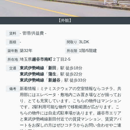
【外観】
- 管理/共益費 -
賃料
-
3LDK
面積
間取り
築32年
1階/5階建
築年数
所在階
埼玉県
越谷市
南町
２丁目2-5
所在地
東武伊勢崎線
「
新田
」駅 徒歩18分
交通
東武伊勢崎線
「
蒲生
」駅 徒歩22分
東武伊勢崎線
「
新越谷
」駅 徒歩33分
新着情報：ミナミスクウェアの空室情報ならコチラ。共
備考
用部にはエレベータ・敷地内ごみ置き場などが揃ってお
り、とても充実しています。こちらの物件はマンション
です。2駅利用可能な物件で移動範囲が広がります。こ
ちらの物件には自走式駐車場があります。越谷市エリア
と東武伊勢崎線新田付近での賃貸マンション、賃貸アパ
ートをお探しの方はぜひコチラからお問い合わせやご連