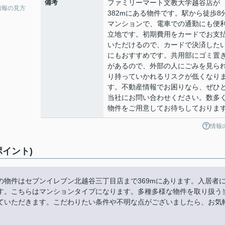
備考
ファミリーマート文教大学越谷店が
情報の見方
382mにある物件です。駅から徒歩8
マンションで、電車での通勤にも便
立地です。初期費用をカードでお支
いただけるので、カードで決済した
にもおすすめです。共用部にゴミ置
があるので、外部の人にごみを見ら
り持っていかれるリスクが低くなり
す。不動産情報でお困りなら、ぜひ
当社にお問い合わせください。数多
物件をご用意してお待ちしておりま
情報
ポイント)
ちらの物件はセブンイレブン北越谷三丁目店まで369mにあります。入居者
す。こちらはマンションタイプになります。多種多様な物件を取り扱う
ていただきます。こだわりたい条件や不明な点がございましたら、お気