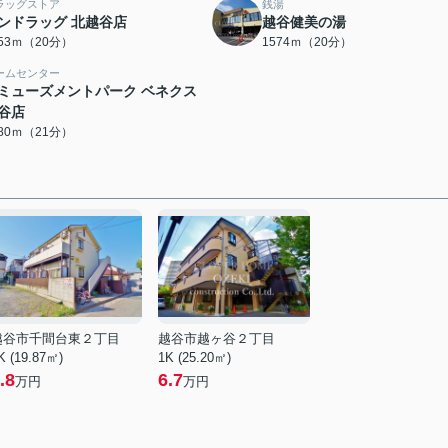
ラッグストア
銭湯
ンドラッグ 北越谷店
越谷健美の湯
553ｍ（20分）
1574ｍ（20分）
ームセンター
ミューズメントパーク ベネクス
谷店
680ｍ（21分）
越谷市千間台東２丁目
越谷市越ヶ谷２丁目
K (19.87㎡)
1K (25.20㎡)
.8
6.7
万円
万円