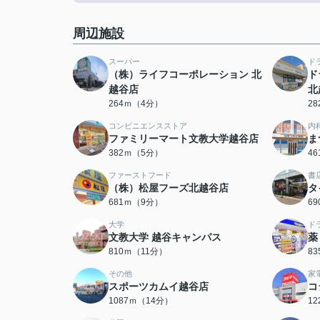
周辺施設
スーパー
ド
（株）ライフコーポレーション 北
ド
越谷店
北
264ｍ（4分）
2
コンビニエンスストア
内
ファミリーマート文教大学越谷店
ま
382ｍ（5分）
4
ファーストフード
書
（株）松屋フーズ北越谷店
タ
681ｍ（9分）
6
大学
ド
文教大学 越谷キャンパス
薬
810ｍ（11分）
8
その他
家
スポーツカムイ越谷店
コ
1087ｍ（14分）
1