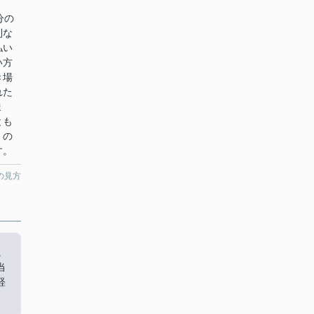
分の
利な
払い
い方
き場
れた
ま
とも
くの
す。
の見方
に
当
軽