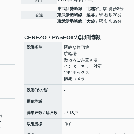
1992年2月(築34年)
築年
東武伊勢崎線
「
北越谷
」駅 徒歩8分
東武伊勢崎線
「
越谷
」駅 徒歩28分
交通
東武伊勢崎線
「
大袋
」駅 徒歩39分
CEREZO・PASEOIIの詳細情報
設備条件
閑静な住宅地
駐輪場
敷地内ごみ置き場
インターネット対応
宅配ボックス
防犯カメラ
設備(その他)
-
用途地域
-
募集戸数 / 総戸数
- / 13戸
分
分
取引態様
仲介
分