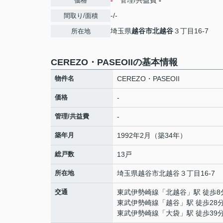
-
管理/共益費
-
価格
-/-
間取り/面積
埼玉県
越谷市
北越谷
３丁目16-7
所在地
CEREZO・PASEOIIの基本情報
物件名
CEREZO・PASEOII
価格
-
管理/共益費
-
築年月
1992年2月（築34年）
総戸数
13戸
所在地
埼玉県
越谷市
北越谷
３丁目16-7
交通
東武伊勢崎線
「
北越谷
」駅 徒歩8
東武伊勢崎線
「
越谷
」駅 徒歩28
東武伊勢崎線
「
大袋
」駅 徒歩39