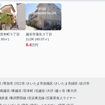
宮本町５丁目
越谷市蒲生３丁目
8.50㎡)
1LDK (40.07㎡)
8.4
万円
市
草加市
川口市
さいたま市岩槻区
さいたま市緑区
吉川市
南越谷
東越谷
宮本町
北越谷
大沢
越ヶ谷
東大沢
速鉄道
東武野田線
京浜東北線
日暮里舎人ライナー