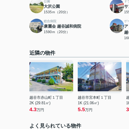
公園
ド
大沢公園
サ
1535ｍ（20分）
1
総合病院
ゲ
康麗会 越谷誠和病院
ア
1590ｍ（20分）
越
1
近隣の物件
越谷市赤山町１丁目
越谷市宮本町１丁目
2K (29.81㎡)
1K (21.06㎡)
1
4.3
5.5
3
万円
万円
よく見られている物件