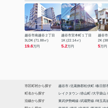
越谷市南越谷２丁目
越谷市宮本町１丁目
越谷市
3LDK (71.88㎡)
1K (22.14㎡)
2K (3
19.6
5.2
5
万円
万円
万円
市区町村から探す
越谷市
北葛飾郡松伏町
春日部
町名から探す
レイクタウン
赤山町
大字袋山
沿線から探す
東武伊勢崎線
武蔵野線
埼玉高