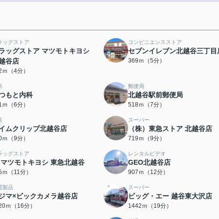
ラッグストア
コンビニエンスストア
ラッグストア マツモトキヨシ
セブンイレブン北越谷三丁目
越谷店
369ｍ（5分）
82ｍ（4分）
科
郵便局
つもと内科
北越谷駅前郵便局
61ｍ（6分）
518ｍ（7分）
店
スーパー
イムクリップ北越谷店
（株）東急ストア 北越谷店
90ｍ（9分）
719ｍ（9分）
ラッグストア
レンタルビデオ
 マツモトキヨシ 東急北越谷
GEO北越谷店
35ｍ（11分）
907ｍ（12分）
電製品
スーパー
ジマ×ビックカメラ越谷店
ビッグ・エー 越谷東大沢店
220ｍ（16分）
1442ｍ（19分）