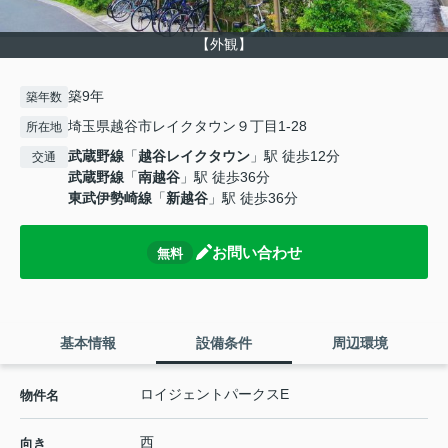
【外観】
築9年
築年数
埼玉県越谷市レイクタウン９丁目1-28
所在地
武蔵野線
「
越谷レイクタウン
」駅 徒歩12分
交通
武蔵野線
「
南越谷
」駅 徒歩36分
東武伊勢崎線
「
新越谷
」駅 徒歩36分
お問い合わせ
無料
基本情報
設備条件
周辺環境
ロイジェントパークスE
物件名
西
向き