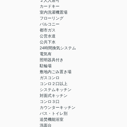
２人入居可
カードキー
室内洗濯機置場
フローリング
バルコニー
都市ガス
公営水道
公共下水
24時間換気システム
電気有
照明器具付き
駐輪場
敷地内ごみ置き場
ガスコンロ
コンロ２口以上
システムキッチン
対面式キッチン
コンロ３口
カウンターキッチン
バス・トイレ別
追焚機能浴室
洗面台