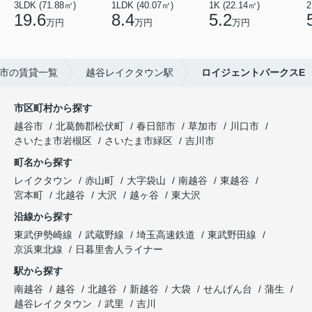
3LDK (71.88㎡)
1LDK (40.07㎡)
1K (22.14㎡)
2
19.6
8.4
5.2
万円
万円
万円
市の賃貸一覧
越谷レイクタウン駅
ロイジェントパークスE
市区町村から探す
越谷市
北葛飾郡松伏町
春日部市
草加市
川口市
さいたま市岩槻区
さいたま市緑区
吉川市
町名から探す
レイクタウン
赤山町
大字袋山
南越谷
東越谷
宮本町
北越谷
大沢
越ヶ谷
東大沢
沿線から探す
東武伊勢崎線
武蔵野線
埼玉高速鉄道
東武野田線
京浜東北線
日暮里舎人ライナー
駅から探す
南越谷
越谷
北越谷
新越谷
大袋
せんげん台
蒲生
越谷レイクタウン
武里
吉川