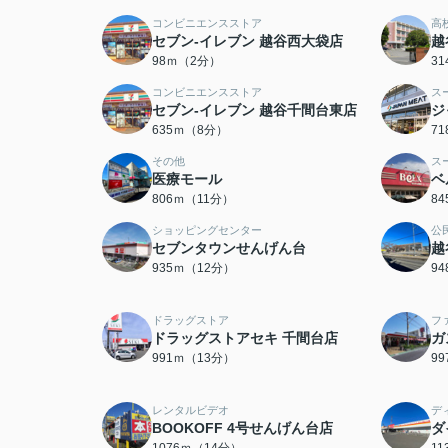
コンビニエンスストア
高
セブン‐イレブン 越谷西大袋店
越
98ｍ（2分）
3
コンビニエンスストア
ス
セブン‐イレブン 越谷千間台東店
ジ
635ｍ（8分）
7
その他
ス
医療モール
ベ
806ｍ（11分）
8
ショッピングセンター
公
セブンタウンせんげん台
越
935ｍ（12分）
9
ドラッグストア
フ
ドラッグストアセキ 千間台店
ガ
991ｍ（13分）
9
レンタルビデオ
デ
BOOKOFF 4号せんげん台店
ダ