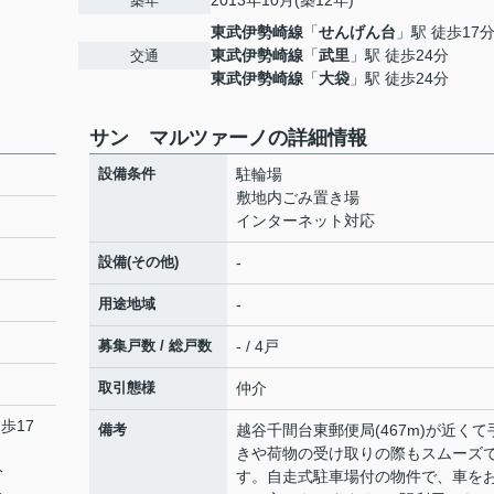
2013年10月(築12年)
築年
東武伊勢崎線
「
せんげん台
」駅 徒歩17
東武伊勢崎線
「
武里
」駅 徒歩24分
交通
東武伊勢崎線
「
大袋
」駅 徒歩24分
サン マルツァーノの詳細情報
設備条件
駐輪場
敷地内ごみ置き場
インターネット対応
設備(その他)
-
用途地域
-
募集戸数 / 総戸数
- / 4戸
取引態様
仲介
歩17
備考
越谷千間台東郵便局(467m)が近くて
きや荷物の受け取りの際もスムーズ
分
す。自走式駐車場付の物件で、車を