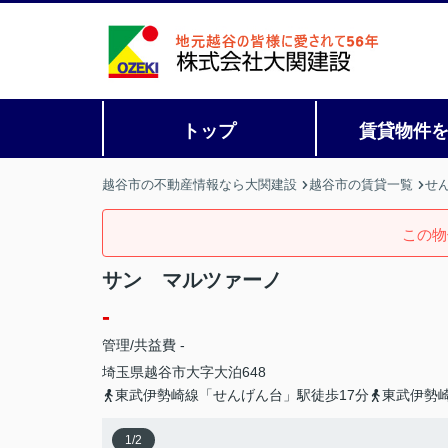
トップ
賃貸物件
越谷市の不動産情報なら大関建設
越谷市の賃貸一覧
せ
この物
サン マルツァーノ
-
管理/共益費 -
埼玉県
越谷市
大字大泊
648
東武伊勢崎線「せんげん台」駅徒歩17分
東武伊勢
1
/
2