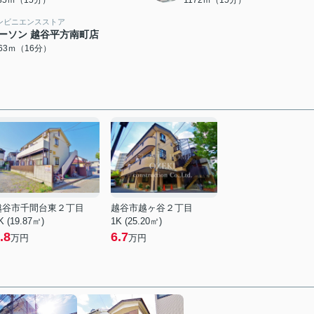
135ｍ（15分）
1172ｍ（15分）
ンビニエンスストア
ーソン 越谷平方南町店
263ｍ（16分）
越谷市千間台東２丁目
越谷市越ヶ谷２丁目
K (19.87㎡)
1K (25.20㎡)
.8
6.7
万円
万円