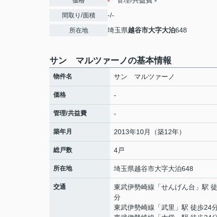
-
管理/共益費
-
価格
-/-
間取り/面積
埼玉県
越谷市
大字大泊
648
所在地
サン マルツァーノの基本情報
物件名
サン マルツァーノ
価格
-
管理/共益費
-
築年月
2013年10月（築12年）
総戸数
4戸
所在地
埼玉県
越谷市
大字大泊
648
交通
東武伊勢崎線
「
せんげん台
」駅 徒
分
東武伊勢崎線
「
武里
」駅 徒歩24