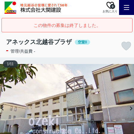
0
お気に入り
この物件の募集は終了しました。
アネックス北越谷プラザ
空室0
-
管理/共益費 -
1
/
11