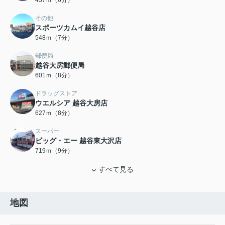
437ｍ（6分）
その他
スポーツカムイ越谷店
548ｍ（7分）
郵便局
越谷大房郵便局
601ｍ（8分）
ドラッグストア
ウエルシア 越谷大房店
627ｍ（8分）
スーパー
ビッグ・エー 越谷東大沢店
719ｍ（9分）
すべて見る
地図