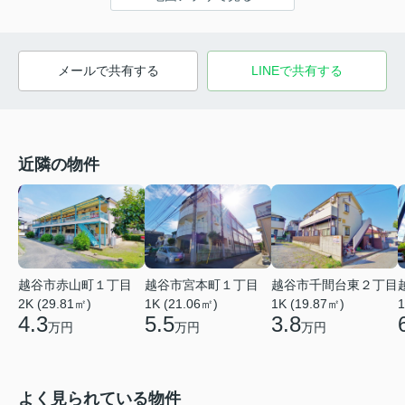
メールで共有する
LINEで共有する
近隣の物件
越谷市赤山町１丁目
越谷市宮本町１丁目
越谷市千間台東２丁目
2K (29.81㎡)
1K (21.06㎡)
1
1K (19.87㎡)
4.3
5.5
3.8
万円
万円
万円
よく見られている物件