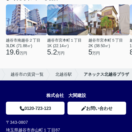
越谷市南越谷２丁目
越谷市宮本町１丁目
越谷市宮本町５丁目
3LDK (71.88㎡)
1K (22.14㎡)
2K (38.50㎡)
1
19.6
5.2
5
万円
万円
万円
越谷市の賃貸一覧
北越谷駅
アネックス北越谷プラザ
株式会社 大関建設
0120-723-123
お問い合わせ
〒343-0807
埼玉県越谷市赤山町１丁目87