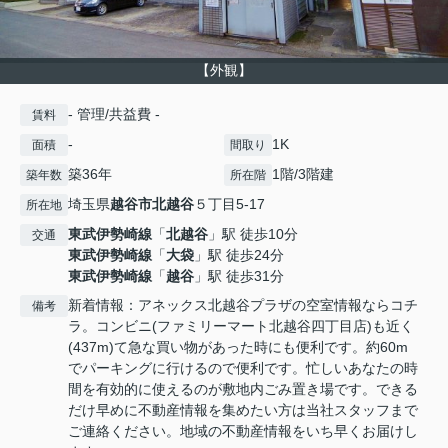
【外観】
- 管理/共益費 -
賃料
-
1K
面積
間取り
築36年
1階/3階建
築年数
所在階
埼玉県
越谷市
北越谷
５丁目5-17
所在地
東武伊勢崎線
「
北越谷
」駅 徒歩10分
交通
東武伊勢崎線
「
大袋
」駅 徒歩24分
東武伊勢崎線
「
越谷
」駅 徒歩31分
新着情報：アネックス北越谷プラザの空室情報ならコチ
備考
ラ。コンビニ(ファミリーマート北越谷四丁目店)も近く
(437m)て急な買い物があった時にも便利です。約60m
でパーキングに行けるので便利です。忙しいあなたの時
間を有効的に使えるのが敷地内ごみ置き場です。できる
だけ早めに不動産情報を集めたい方は当社スタッフまで
ご連絡ください。地域の不動産情報をいち早くお届けし