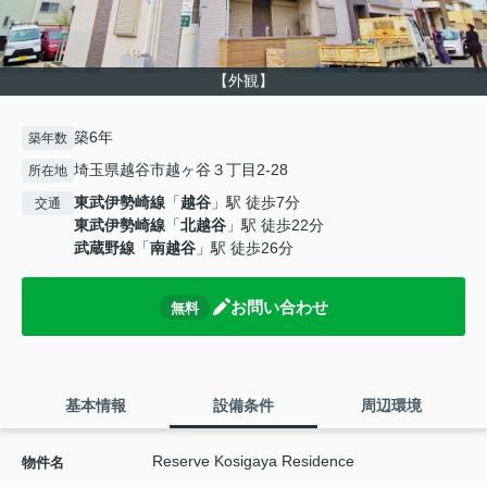
【外観】
築6年
築年数
埼玉県越谷市越ヶ谷３丁目2-28
所在地
東武伊勢崎線
「
越谷
」駅 徒歩7分
交通
東武伊勢崎線
「
北越谷
」駅 徒歩22分
武蔵野線
「
南越谷
」駅 徒歩26分
お問い合わせ
無料
基本情報
設備条件
周辺環境
Reserve Kosigaya Residence
物件名