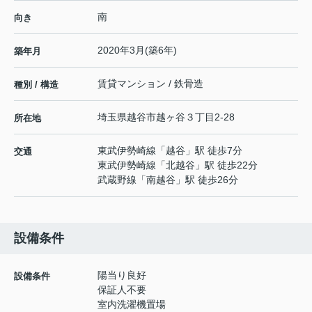
南
向き
2020年3月(築6年)
築年月
賃貸マンション / 鉄骨造
種別 / 構造
埼玉県
越谷市
越ヶ谷
３丁目2-28
所在地
東武伊勢崎線
「
越谷
」駅 徒歩7分
交通
東武伊勢崎線
「
北越谷
」駅 徒歩22分
武蔵野線
「
南越谷
」駅 徒歩26分
設備条件
陽当り良好
設備条件
保証人不要
室内洗濯機置場