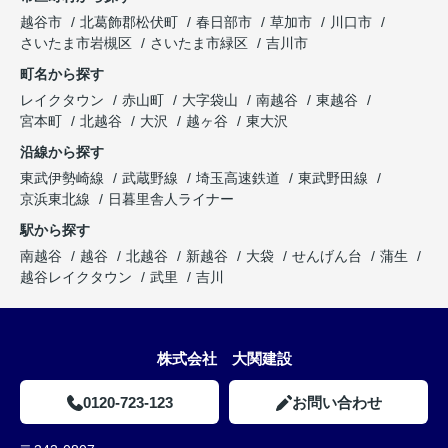
越谷市
北葛飾郡松伏町
春日部市
草加市
川口市
さいたま市岩槻区
さいたま市緑区
吉川市
町名から探す
レイクタウン
赤山町
大字袋山
南越谷
東越谷
宮本町
北越谷
大沢
越ヶ谷
東大沢
沿線から探す
東武伊勢崎線
武蔵野線
埼玉高速鉄道
東武野田線
京浜東北線
日暮里舎人ライナー
駅から探す
南越谷
越谷
北越谷
新越谷
大袋
せんげん台
蒲生
越谷レイクタウン
武里
吉川
株式会社 大関建設
0120-723-123
お問い合わせ