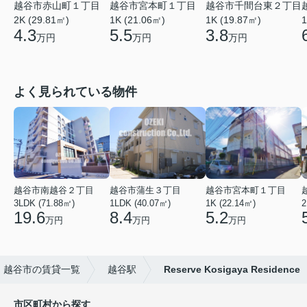
越谷市赤山町１丁目
越谷市宮本町１丁目
越谷市千間台東２丁目
2K (29.81㎡)
1K (21.06㎡)
1
1K (19.87㎡)
4.3
5.5
3.8
万円
万円
万円
よく見られている物件
越谷市南越谷２丁目
越谷市蒲生３丁目
越谷市宮本町１丁目
3LDK (71.88㎡)
1LDK (40.07㎡)
1K (22.14㎡)
2
19.6
8.4
5.2
万円
万円
万円
越谷市の賃貸一覧
越谷駅
Reserve Kosigaya Residence
市区町村から探す