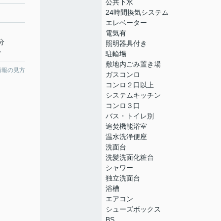
公共下水
24時間換気システム
エレベーター
電気有
分
照明器具付き
分
駐輪場
敷地内ごみ置き場
情報の見方
ガスコンロ
コンロ２口以上
システムキッチン
コンロ３口
バス・トイレ別
追焚機能浴室
温水洗浄便座
洗面台
洗髪洗面化粧台
シャワー
独立洗面台
浴槽
エアコン
シューズボックス
BS