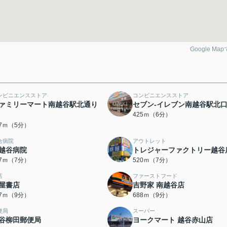
Google Ma
ンビニエンスストア
コンビニエンスストア
ァミリーマート南越谷駅北通り
セブン-イレブン南越谷駅北
425ｍ（6分）
47ｍ（5分）
合病院
アウトレット
越谷病院
トレジャーファクトリー越谷
17ｍ（7分）
520ｍ（7分）
店
ファーストフード
屋書店
吉野家 南越谷店
47ｍ（9分）
688ｍ（9分）
便局
スーパー
谷柳田郵便局
ヨークマート 越谷赤山店