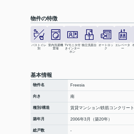
物件の特徴
バストイレ
室内洗濯機
TVモニタ付
独立洗面台
オートロッ
エレベータ
別
置場
きインター
ク
ー
ホン
基本情報
物件名
Freesia
向き
南
種別/構造
賃貸マンション/鉄筋コンクリー
築年月
2006年3月（築20年）
総戸数
-