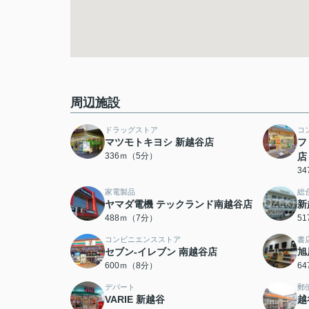
周辺施設
ドラッグストア
コ
マツモトキヨシ 新越谷店
フ
336ｍ（5分）
店
3
家電製品
総
ヤマダ電機 テックランド南越谷店
新
488ｍ（7分）
5
コンビニエンスストア
書
セブン‐イレブン 南越谷店
旭
600ｍ（8分）
6
デパート
郵
VARIE 新越谷
越