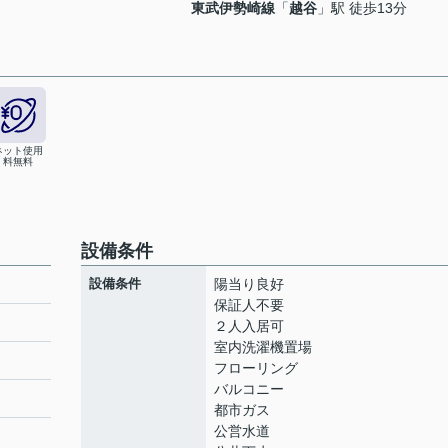
東武伊勢崎線
「
越谷
」駅 徒歩13分
ネット使用
料無料
設備条件
設備条件
陽当り良好
保証人不要
２人入居可
室内洗濯機置場
ト
フローリング
バルコニー
都市ガス
公営水道