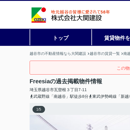
トップ
賃貸物件
越谷市の不動産情報なら大関建設
越谷市の賃貸一覧
南
この物
Freesiaの過去掲載物件情報
埼玉県
越谷市
瓦曽根
３丁目7-11
武蔵野線「南越谷」駅徒歩8分
東武伊勢崎線「新越
1
/
5