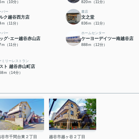
96ｍ（10分）
820ｍ（11分）
ーパー
書店
ルク越谷西方店
文之堂
34ｍ（11分）
836ｍ（11分）
ーパー
ホームセンター
ッグ･エー越谷赤山店
ケーヨーデイツー南越谷店
67ｍ（11分）
888ｍ（12分）
ァミリーレストラン
スト 越谷赤山町店
068ｍ（14分）
越谷市千間台東２丁目
越谷市越ヶ谷２丁目