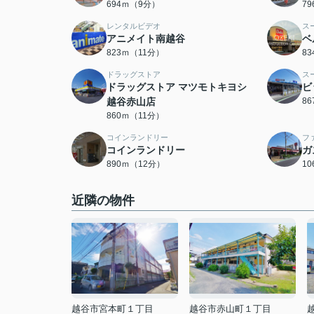
694ｍ（9分）
7
レンタルビデオ
ス
アニメイト南越谷
ベ
823ｍ（11分）
8
ドラッグストア
ス
ドラッグストア マツモトキヨシ
ビ
越谷赤山店
8
860ｍ（11分）
コインランドリー
フ
コインランドリー
ガ
890ｍ（12分）
1
近隣の物件
越谷市宮本町１丁目
越谷市赤山町１丁目