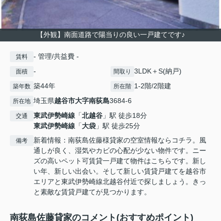
【外観】南面道路で陽当りの良い一戸建てです♪
- 管理/共益費 -
賃料
-
3LDK＋S(納戸)
面積
間取り
築44年
1-2階/2階建
築年数
所在階
埼玉県
越谷市
大字南荻島
3684-6
所在地
東武伊勢崎線
「
北越谷
」駅 徒歩18分
交通
東武伊勢崎線
「
大袋
」駅 徒歩25分
新着情報：南荻島佐藤様貸家の空室情報ならコチラ。風
備考
通しが良く、湿気やカビの心配が少ない物件です。ニー
ズの高いペット可賃貸一戸建て物件はこちらです。新し
い年、新しい出会い。そして新しい賃貸戸建てを越谷市
エリアと東武伊勢崎線北越谷付近で探しましょう。きっ
と素敵な賃貸戸建てが見つかります。
南荻島佐藤貸家のコメント(おすすめポイント)