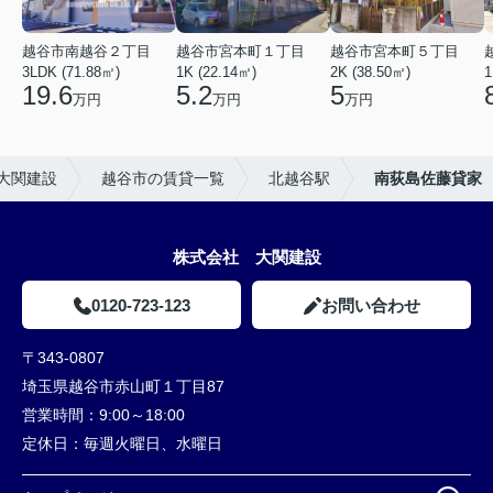
越谷市南越谷２丁目
越谷市宮本町１丁目
越谷市宮本町５丁目
3LDK (71.88㎡)
1K (22.14㎡)
2K (38.50㎡)
1
19.6
5.2
5
万円
万円
万円
大関建設
越谷市の賃貸一覧
北越谷駅
南荻島佐藤貸家
株式会社 大関建設
0120-723-123
お問い合わせ
〒343-0807
埼玉県越谷市赤山町１丁目87
営業時間：
9:00～18:00
定休日：
毎週火曜日、水曜日