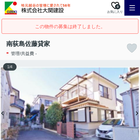
0
お気に入り
この物件の募集は終了しました。
南荻島佐藤貸家
-
管理/共益費 -
1
/
4