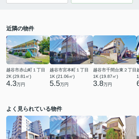
近隣の物件
越谷市赤山町１丁目
越谷市宮本町１丁目
越谷市千間台東２丁目
2K (29.81㎡)
1K (21.06㎡)
1
1K (19.87㎡)
4.3
5.5
3.8
万円
万円
万円
よく見られている物件