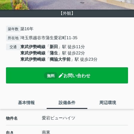
【外観】
築16年
築年数
埼玉県越谷市蒲生愛宕町11-35
所在地
東武伊勢崎線
「
新田
」駅 徒歩11分
交通
東武伊勢崎線
「
蒲生
」駅 徒歩22分
東武伊勢崎線
「
獨協大学前
」駅 徒歩23分
お問い合わせ
無料
基本情報
設備条件
周辺環境
愛宕ビューハイツ
物件名
南東
向き