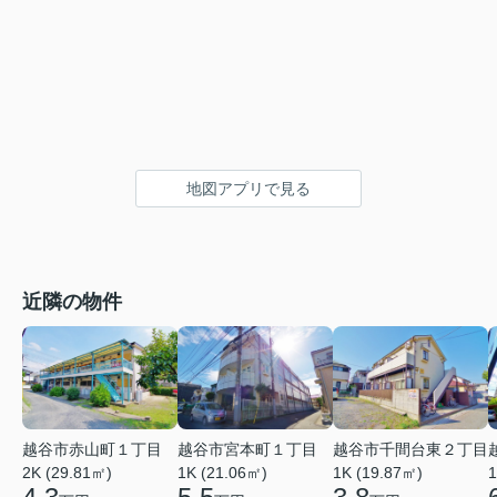
地図アプリで見る
近隣の物件
越谷市赤山町１丁目
越谷市宮本町１丁目
越谷市千間台東２丁目
2K (29.81㎡)
1K (21.06㎡)
1
1K (19.87㎡)