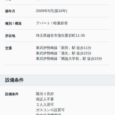
2009年9月(築16年)
築年月
アパート / 軽量鉄骨
種別 / 構造
埼玉県
越谷市
蒲生愛宕町
11-35
所在地
東武伊勢崎線
「
新田
」駅 徒歩11分
交通
東武伊勢崎線
「
蒲生
」駅 徒歩22分
東武伊勢崎線
「
獨協大学前
」駅 徒歩23分
設備条件
陽当り良好
設備条件
保証人不要
２人入居可
ガスコンロ設置可