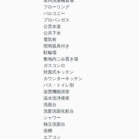
室内洗濯機置場
フローリング
バルコニー
プロパンガス
公営水道
公共下水
電気有
照明器具付き
駐輪場
敷地内ごみ置き場
ガスコンロ
対面式キッチン
カウンターキッチン
バス・トイレ別
追焚機能浴室
温水洗浄便座
洗面台
洗髪洗面化粧台
シャワー
独立洗面台
浴槽
エアコン