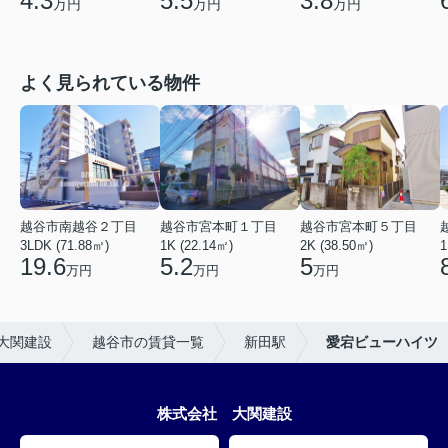
4.3
5.5
3.8
万円
万円
万円
よく見られている物件
越谷市南越谷２丁目
越谷市宮本町１丁目
越谷市宮本町５丁目
3LDK (71.88㎡)
1K (22.14㎡)
2K (38.50㎡)
1
19.6
5.2
5
万円
万円
万円
大関建設
越谷市の賃貸一覧
新田駅
愛宕ビューハイツ
株式会社 大関建設