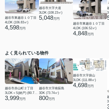
越谷市大字大道
3LDK (108.23㎡)
3
5,048
越谷市東越谷１０丁目
万円
4LDK (106.83㎡)
越谷市東越谷１０丁目
4,598
4LDK (106.52㎡)
万円
4,848
万円
よく見られている物件
越谷市大字袋山
3LDK (111.88㎡)
4,698
万円
越谷市赤山町２丁目
越谷市大字南荻島
3LDK＋S(納戸) (80.79㎡)
3DK (73.74㎡)
3,999
800
万円
万円
3