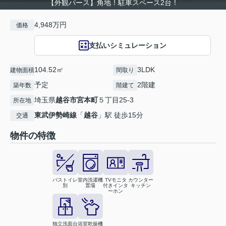
【外観パース】角地！駐車スペース2台！
4,948万円
価格
支払いシミュレーション
104.52㎡
3LDK
建物面積
間取り
予定
2階建
築年数
階建て
埼玉県
越谷市
宮本町
５丁目25-3
所在地
東武伊勢崎線
「
越谷
」駅 徒歩15分
交通
物件の特徴
バストイレ
室内洗濯機
TVモニタ
カウンター
別
置場
付きインタ
キッチン
ーホン
独立洗面台
浴室乾燥機