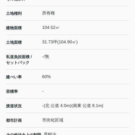
所有権
土地権利
104.52㎡
建物面積
31.73坪(104.90㎡)
土地面積
-/無
私道負担面積 /
セットバック
60%
建ぺい率
-
容積率
-(北 公道 4.0m)(南東 公道 8.1m)
接道状況
市街化区域
都市計画
景観法
その他法令上の制限