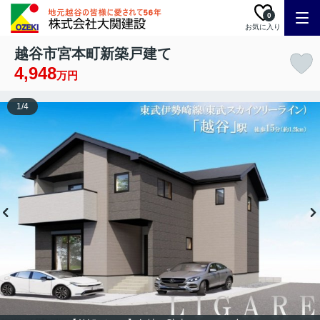
0
お気に入り
越谷市宮本町新築戸建て
4,948
万円
1
/
4