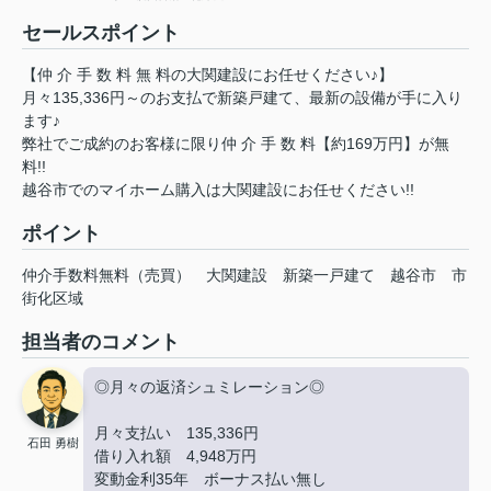
セールスポイント
【仲 介 手 数 料 無 料の大関建設にお任せください♪】
月々135,336円～のお支払で新築戸建て、最新の設備が手に入り
ます♪
弊社でご成約のお客様に限り仲 介 手 数 料【約169万円】が無
料!!
越谷市でのマイホーム購入は大関建設にお任せください!!
ポイント
仲介手数料無料（売買）
大関建設
新築一戸建て
越谷市
市
街化区域
担当者のコメント
◎月々の返済シュミレーション◎
月々支払い 135,336円
石田 勇樹
借り入れ額 4,948万円
変動金利35年 ボーナス払い無し