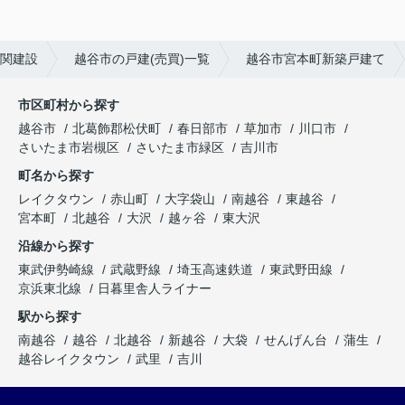
関建設
越谷市の戸建(売買)一覧
越谷市宮本町新築戸建て
市区町村から探す
越谷市
北葛飾郡松伏町
春日部市
草加市
川口市
さいたま市岩槻区
さいたま市緑区
吉川市
町名から探す
レイクタウン
赤山町
大字袋山
南越谷
東越谷
宮本町
北越谷
大沢
越ヶ谷
東大沢
沿線から探す
東武伊勢崎線
武蔵野線
埼玉高速鉄道
東武野田線
京浜東北線
日暮里舎人ライナー
駅から探す
南越谷
越谷
北越谷
新越谷
大袋
せんげん台
蒲生
越谷レイクタウン
武里
吉川