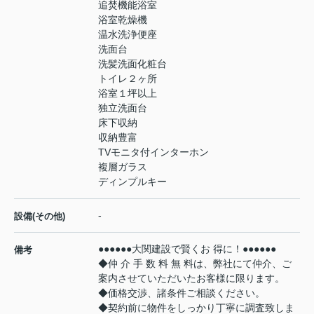
追焚機能浴室
浴室乾燥機
温水洗浄便座
洗面台
洗髪洗面化粧台
トイレ２ヶ所
浴室１坪以上
独立洗面台
床下収納
収納豊富
TVモニタ付インターホン
複層ガラス
ディンプルキー
-
設備(その他)
●●●●●●大関建設で賢くお 得に！●●●●●●
備考
◆仲 介 手 数 料 無 料は、弊社にて仲介、ご
案内させていただいたお客様に限ります。
◆価格交渉、諸条件ご相談ください。
◆契約前に物件をしっかり丁寧に調査致しま