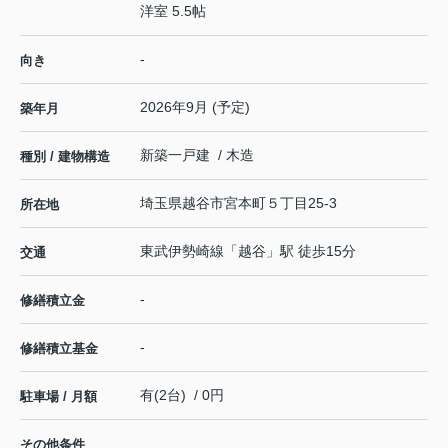
洋室 5.5帖
-
向き
2026年9月 (予定)
築年月
新築一戸建 / 木造
種別 / 建物構造
埼玉県
越谷市
宮本町
５丁目25-3
所在地
東武伊勢崎線
「
越谷
」駅 徒歩15分
交通
-
修繕積立金
-
修繕積立基金
有(2台) / 0円
駐車場 / 月額
その他条件