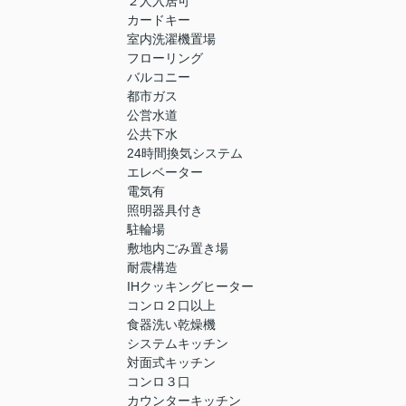
２人入居可
カードキー
室内洗濯機置場
フローリング
バルコニー
都市ガス
公営水道
公共下水
24時間換気システム
エレベーター
電気有
照明器具付き
駐輪場
敷地内ごみ置き場
耐震構造
IHクッキングヒーター
コンロ２口以上
食器洗い乾燥機
システムキッチン
対面式キッチン
コンロ３口
カウンターキッチン