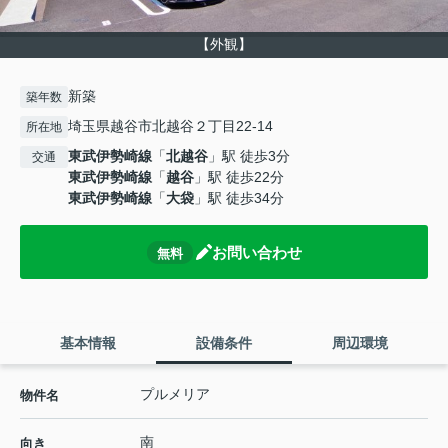
【外観】
新築
築年数
埼玉県越谷市北越谷２丁目22-14
所在地
東武伊勢崎線
「
北越谷
」駅 徒歩3分
交通
東武伊勢崎線
「
越谷
」駅 徒歩22分
東武伊勢崎線
「
大袋
」駅 徒歩34分
お問い合わせ
無料
基本情報
設備条件
周辺環境
プルメリア
物件名
南
向き