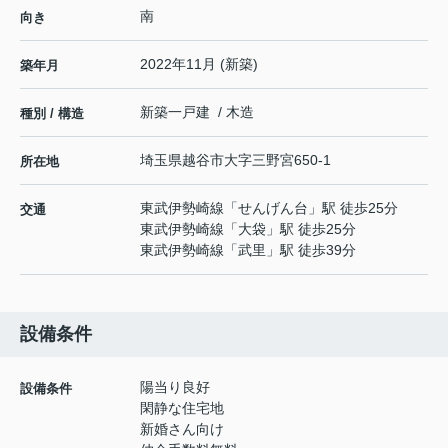
南
向き
2022年11月 (新築)
築年月
新築一戸建 / 木造
種別 / 構造
埼玉県
越谷市
大字三野宮
650-1
所在地
東武伊勢崎線
「
せんげん台
」駅 徒歩25分
交通
東武伊勢崎線
「
大袋
」駅 徒歩25分
東武伊勢崎線
「
武里
」駅 徒歩39分
設備条件
陽当り良好
設備条件
閑静な住宅地
新婚さん向け