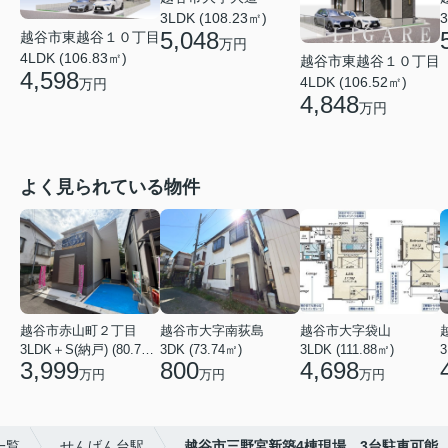
3LDK (108.23㎡)
3
5,048
越谷市東越谷１０丁目
万円
4LDK (106.83㎡)
越谷市東越谷１０丁目
4,598
4LDK (106.52㎡)
万円
4,848
万円
よく見られている物件
越谷市赤山町２丁目
越谷市大字南荻島
越谷市大字袋山
3LDK＋S(納戸) (80.79㎡)
3DK (73.74㎡)
3LDK (111.88㎡)
3
3,999
800
4,698
万円
万円
万円
一覧
せんげん台駅
越谷市三野宮新築4棟現場 3台駐車可能