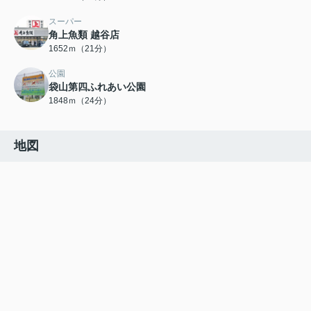
スーパー
角上魚類 越谷店
1652ｍ（21分）
公園
袋山第四ふれあい公園
1848ｍ（24分）
地図