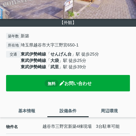
【外観】
新築
築年数
埼玉県越谷市大字三野宮650-1
所在地
東武伊勢崎線
「
せんげん台
」駅 徒歩25分
交通
東武伊勢崎線
「
大袋
」駅 徒歩25分
東武伊勢崎線
「
武里
」駅 徒歩39分
お問い合わせ
無料
基本情報
設備条件
周辺環境
越谷市三野宮新築4棟現場 3台駐車可能
物件名