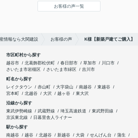
お客様の声一覧
産情報なら大関建設
お客様の声
K様【新築戸建てご購入】
市区町村から探す
越谷市
北葛飾郡松伏町
春日部市
草加市
川口市
さいたま市岩槻区
さいたま市緑区
吉川市
町名から探す
レイクタウン
赤山町
大字袋山
南越谷
東越谷
宮本町
北越谷
大沢
越ヶ谷
東大沢
沿線から探す
東武伊勢崎線
武蔵野線
埼玉高速鉄道
東武野田線
京浜東北線
日暮里舎人ライナー
駅から探す
南越谷
越谷
北越谷
新越谷
大袋
せんげん台
蒲生