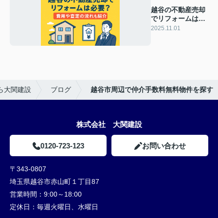
越谷の不動産売却
でリフォームは必
要？費用や査定の
2025.11.01
流れも紹介
ら大関建設
ブログ
越谷市周辺で仲介手数料無料物件を探す
株式会社 大関建設
0120-723-123
お問い合わせ
〒343-0807
埼玉県越谷市赤山町１丁目87
営業時間：
9:00～18:00
定休日：
毎週火曜日、水曜日