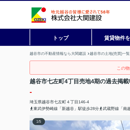
トップ
賃貸物件
越谷市の不動産情報なら大関建設
越谷市の土地(売買)一覧
この物
越谷市七左町4丁目売地4期の過去掲載
-
埼玉県
越谷市
七左町
４丁目146-4
東武伊勢崎線「新越谷」駅徒歩28分
武蔵野線「南越
1
/
5