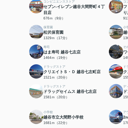
コンビニエンスストア
コ
セブン-イレブン越谷大間野町４丁
フ
目店
り
676ｍ（9分）
9
保育園
小
松沢保育園
越
1329ｍ（17分）
1
寿司
そ
はま寿司 越谷七左店
ワ
1464ｍ（19分）
1
ドラッグストア
ド
クリエイトＳ・Ｄ 越谷七左町店
ク
1521ｍ（20分）
1
ドラッグストア
デ
ドラッグセイムス 越谷七左店
ド
1581ｍ（20分）
1
小学校
ア
越谷市立大間野小学校
2
1681ｍ（22分）
1