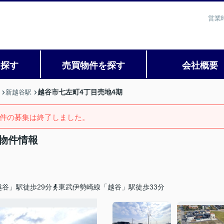
営業
を探す
売買物件を探す
会社概要
越谷市七左町4丁目売地4期
新越谷駅
件の募集は終了しました。
物件情報
谷」駅徒歩29分
東武伊勢崎線「越谷」駅徒歩33分