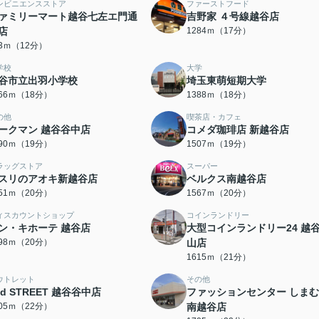
ンビニエンスストア
ファーストフード
ァミリーマート越谷七左エ門通
吉野家 ４号線越谷店
店
1284ｍ（17分）
13ｍ（12分）
学校
大学
谷市立出羽小学校
埼玉東萌短期大学
366ｍ（18分）
1388ｍ（18分）
の他
喫茶店・カフェ
ークマン 越谷谷中店
コメダ珈琲店 新越谷店
490ｍ（19分）
1507ｍ（19分）
ラッグストア
スーパー
スリのアオキ新越谷店
ベルクス南越谷店
551ｍ（20分）
1567ｍ（20分）
ィスカウントショップ
コインランドリー
ン・キホーテ 越谷店
大型コインランドリー24 越
598ｍ（20分）
山店
1615ｍ（21分）
ウトレット
その他
nd STREET 越谷谷中店
ファッションセンター しま
705ｍ（22分）
南越谷店