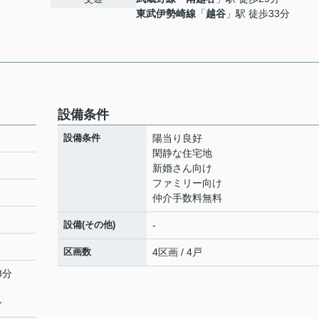
東武伊勢崎線
「
越谷
」駅 徒歩33分
設備条件
設備条件
陽当り良好
閑静な住宅地
新婚さん向け
ファミリー向け
仲介手数料無料
設備(その他)
-
区画数
4区画 / 4戸
8分
分