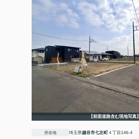
【前面道路含む現地写真
埼玉県
越谷市
七左町
４丁目146-4
所在地