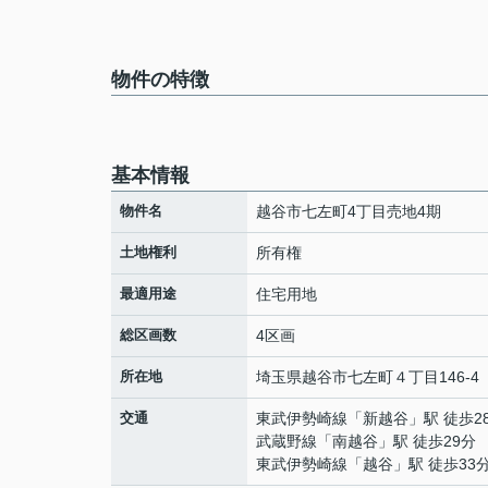
物件の特徴
基本情報
物件名
越谷市七左町4丁目売地4期
土地権利
所有権
最適用途
住宅用地
総区画数
4区画
所在地
埼玉県
越谷市
七左町
４丁目146-4
交通
東武伊勢崎線
「
新越谷
」駅 徒歩2
武蔵野線
「
南越谷
」駅 徒歩29分
東武伊勢崎線
「
越谷
」駅 徒歩33