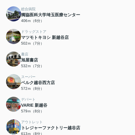
総合病院
獨協医科大学埼玉医療センター
406ｍ（6分）
ドラッグストア
マツモトキヨシ 新越谷店
502ｍ（7分）
書店
旭屋書店
532ｍ（7分）
スーパー
ベルク越谷西方店
572ｍ（8分）
デパート
VARIE 新越谷
579ｍ（8分）
アウトレット
トレジャーファクトリー越谷店
613ｍ（8分）