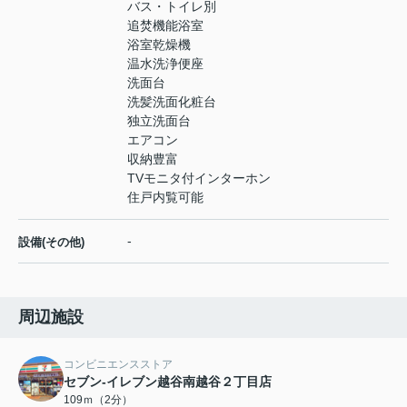
バス・トイレ別
追焚機能浴室
浴室乾燥機
温水洗浄便座
洗面台
洗髪洗面化粧台
独立洗面台
エアコン
収納豊富
TVモニタ付インターホン
住戸内覧可能
-
設備(その他)
周辺施設
コンビニエンスストア
セブン-イレブン越谷南越谷２丁目店
109ｍ（2分）