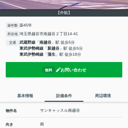
【外観】
築45年
築年数
埼玉県越谷市南越谷２丁目14-41
所在地
武蔵野線
「
南越谷
」駅 徒歩5分
交通
東武伊勢崎線
「
新越谷
」駅 徒歩5分
東武伊勢崎線
「
蒲生
」駅 徒歩18分
お問い合わせ
無料
基本情報
設備条件
周辺環境
サンキャッスル南越谷
物件名
南
向き