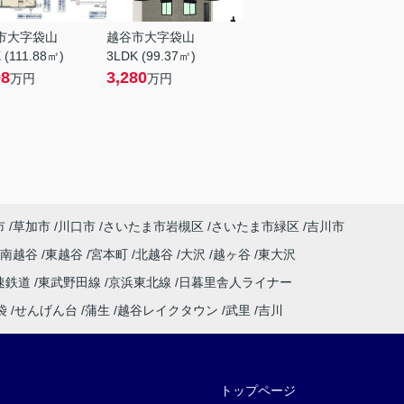
市大字袋山
越谷市大字袋山
 (111.88㎡)
3LDK (99.37㎡)
98
3,280
万円
万円
市
草加市
川口市
さいたま市岩槻区
さいたま市緑区
吉川市
南越谷
東越谷
宮本町
北越谷
大沢
越ヶ谷
東大沢
速鉄道
東武野田線
京浜東北線
日暮里舎人ライナー
袋
せんげん台
蒲生
越谷レイクタウン
武里
吉川
トップページ