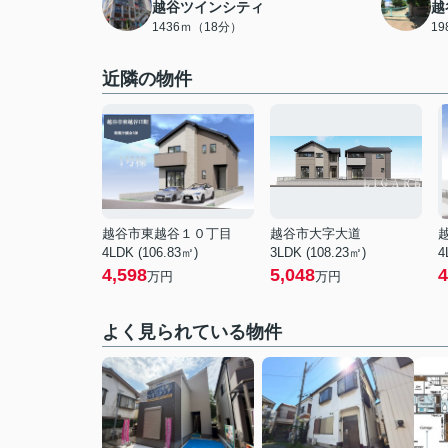
越谷ツインシティ
越
1436ｍ（18分）
1
近隣の物件
越谷市東越谷１０丁目
越谷市大字大道
4LDK (106.83㎡)
3LDK (108.23㎡)
4
4,598
5,048
4
万円
万円
よく見られている物件