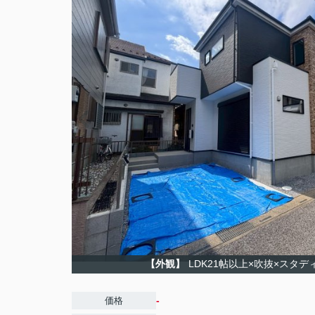
【外観】
LDK21帖以上×吹抜×スタ
-
価格