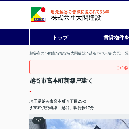
トップ
賃貸物件
越谷市の不動産情報なら大関建設
越谷市の戸建(売買)一覧
この物
越谷市宮本町新築戸建て
-
埼玉県
越谷市
宮本町
４丁目25-8
東武伊勢崎線「越谷」駅徒歩17分
1
/
2