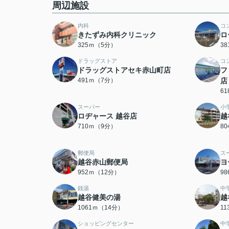
周辺施設
内科
コ
きたずみ内科クリニック
ロ
325ｍ（5分）
3
ドラッグストア
コ
ドラッグストアセキ赤山町店
フ
491ｍ（7分）
店
6
スーパー
小
ロヂャース 越谷店
越
710ｍ（9分）
8
郵便局
ス
越谷赤山郵便局
ヨ
952ｍ（12分）
9
銭湯
中
越谷健美の湯
越
1061ｍ（14分）
1
ショッピングセンター
中