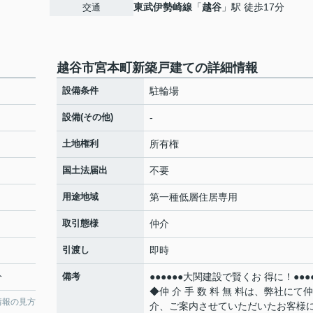
東武伊勢崎線
「
越谷
」駅 徒歩17分
交通
越谷市宮本町新築戸建ての詳細情報
設備条件
駐輪場
設備(その他)
-
土地権利
所有権
国土法届出
不要
用途地域
第一種低層住居専用
取引態様
仲介
引渡し
即時
分
備考
●●●●●●大関建設で賢くお 得に！●●●●
◆仲 介 手 数 料 無 料は、弊社にて仲
情報の見方
介、ご案内させていただいたお客様