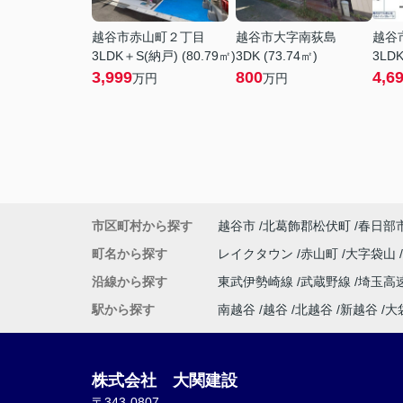
越谷市赤山町２丁目
越谷市大字南荻島
越谷
3LDK＋S(納戸) (80.79㎡)
3DK (73.74㎡)
3LDK
3,999
800
4,6
万円
万円
市区町村から探す
越谷市
北葛飾郡松伏町
春日部
町名から探す
レイクタウン
赤山町
大字袋山
沿線から探す
東武伊勢崎線
武蔵野線
埼玉高
駅から探す
南越谷
越谷
北越谷
新越谷
大
株式会社 大関建設
〒343-0807