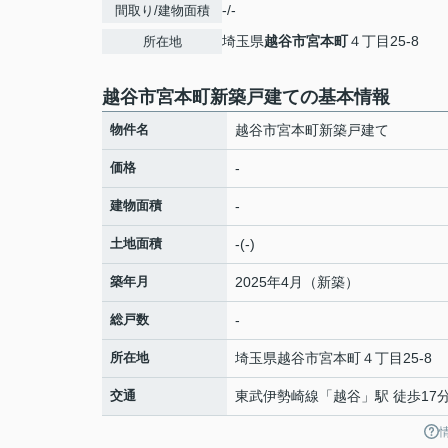
-/-
間取り/建物面積
埼玉県
越谷市
宮本町
４丁目25-8
所在地
越谷市宮本町新築戸建ての基本情報
物件名
越谷市宮本町新築戸建て
価格
-
建物面積
-
土地面積
-(-)
築年月
2025年4月（新築）
総戸数
-
所在地
埼玉県
越谷市
宮本町
４丁目25-8
交通
東武伊勢崎線
「
越谷
」駅 徒歩17