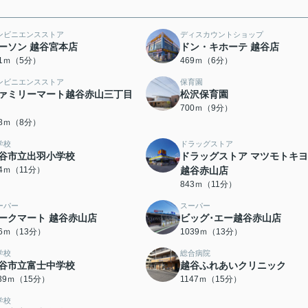
ンビニエンスストア
ディスカウントショップ
ーソン 越谷宮本店
ドン・キホーテ 越谷店
81ｍ（5分）
469ｍ（6分）
ンビニエンスストア
保育園
ァミリーマート越谷赤山三丁目
松沢保育園
700ｍ（9分）
18ｍ（8分）
学校
ドラッグストア
谷市立出羽小学校
ドラッグストア マツモトキ
04ｍ（11分）
越谷赤山店
843ｍ（11分）
ーパー
スーパー
ークマート 越谷赤山店
ビッグ･エー越谷赤山店
86ｍ（13分）
1039ｍ（13分）
学校
総合病院
谷市立富士中学校
越谷ふれあいクリニック
139ｍ（15分）
1147ｍ（15分）
学校