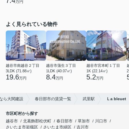
7.4
万円
よく見られている物件
越谷市南越谷２丁目
越谷市蒲生３丁目
越谷市宮本町１丁目
3LDK (71.88㎡)
1LDK (40.07㎡)
1K (22.14㎡)
2
19.6
8.4
5.2
万円
万円
万円
なら大関建設
春日部市の賃貸一覧
武里駅
Ｌa bleuet
市区町村から探す
越谷市
北葛飾郡松伏町
春日部市
草加市
川口市
さいたま市岩槻区
さいたま市緑区
吉川市