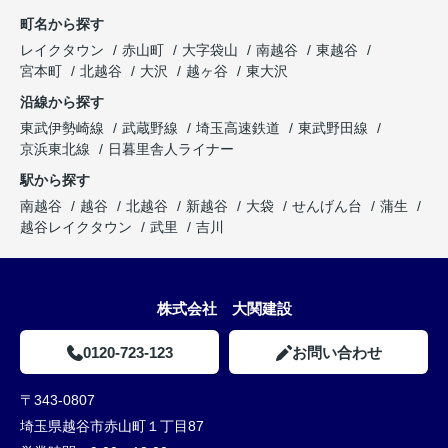
町名から探す
レイクタウン
赤山町
大字袋山
南越谷
東越谷
宮本町
北越谷
大沢
越ヶ谷
東大沢
沿線から探す
東武伊勢崎線
武蔵野線
埼玉高速鉄道
東武野田線
京浜東北線
日暮里舎人ライナー
駅から探す
南越谷
越谷
北越谷
新越谷
大袋
せんげん台
蒲生
越谷レイクタウン
武里
吉川
株式会社 大関建設
0120-723-123
お問い合わせ
〒343-0807
埼玉県越谷市赤山町１丁目87