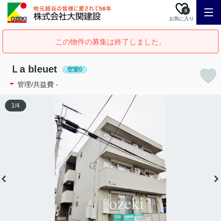
0
お気に入り
この物件の募集は終了しました。
Ｌa bleuet
空室0
-
管理/共益費 -
1
/
4