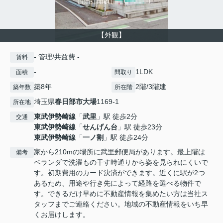
【外観】
- 管理/共益費 -
賃料
-
1LDK
面積
間取り
築8年
2階/3階建
築年数
所在階
埼玉県
春日部市
大場
1169-1
所在地
東武伊勢崎線
「
武里
」駅 徒歩2分
交通
東武伊勢崎線
「
せんげん台
」駅 徒歩23分
東武伊勢崎線
「
一ノ割
」駅 徒歩24分
家から210mの場所に武里郵便局があります。最上階は
備考
ベランダで洗濯もの干す時通りから姿を見られにくいで
す。初期費用のカード決済ができます。近くに駅が2つ
あるため、用途や行き先によって経路を選べる物件で
す。できるだけ早めに不動産情報を集めたい方は当社ス
タッフまでご連絡ください。地域の不動産情報をいち早
くお届けします。