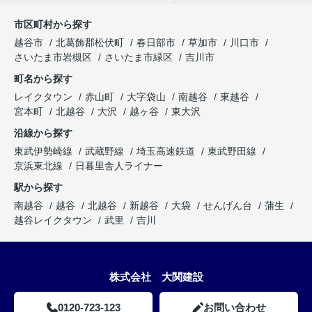
市区町村から探す
越谷市
北葛飾郡松伏町
春日部市
草加市
川口市
さいたま市岩槻区
さいたま市緑区
吉川市
町名から探す
レイクタウン
赤山町
大字袋山
南越谷
東越谷
宮本町
北越谷
大沢
越ヶ谷
東大沢
沿線から探す
東武伊勢崎線
武蔵野線
埼玉高速鉄道
東武野田線
京浜東北線
日暮里舎人ライナー
駅から探す
南越谷
越谷
北越谷
新越谷
大袋
せんげん台
蒲生
越谷レイクタウン
武里
吉川
株式会社 大関建設
0120-723-123
お問い合わせ