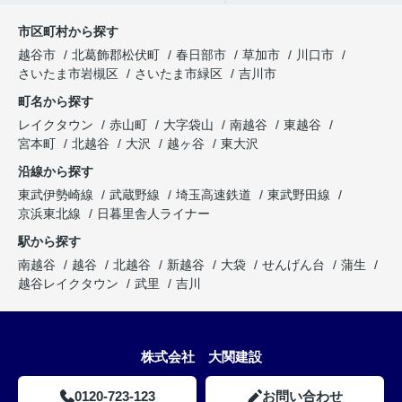
市区町村から探す
越谷市
北葛飾郡松伏町
春日部市
草加市
川口市
さいたま市岩槻区
さいたま市緑区
吉川市
町名から探す
レイクタウン
赤山町
大字袋山
南越谷
東越谷
宮本町
北越谷
大沢
越ヶ谷
東大沢
沿線から探す
東武伊勢崎線
武蔵野線
埼玉高速鉄道
東武野田線
京浜東北線
日暮里舎人ライナー
駅から探す
南越谷
越谷
北越谷
新越谷
大袋
せんげん台
蒲生
越谷レイクタウン
武里
吉川
株式会社 大関建設
0120-723-123
お問い合わせ