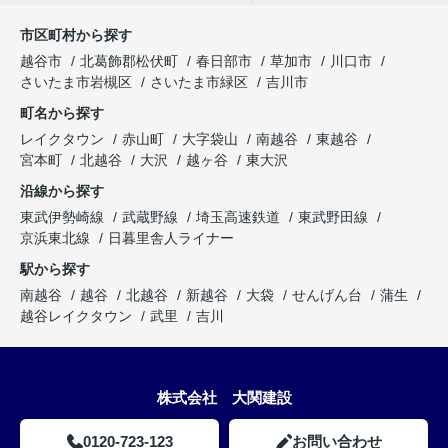
市区町村から探す
越谷市
北葛飾郡松伏町
春日部市
草加市
川口市
さいたま市岩槻区
さいたま市緑区
吉川市
町名から探す
レイクタウン
赤山町
大字袋山
南越谷
東越谷
宮本町
北越谷
大沢
越ヶ谷
東大沢
沿線から探す
東武伊勢崎線
武蔵野線
埼玉高速鉄道
東武野田線
京浜東北線
日暮里舎人ライナー
駅から探す
南越谷
越谷
北越谷
新越谷
大袋
せんげん台
蒲生
越谷レイクタウン
武里
吉川
株式会社 大関建設
0120-723-123
お問い合わせ