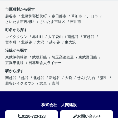
市区町村から探す
越谷市
北葛飾郡松伏町
春日部市
草加市
川口市
さいたま市岩槻区
さいたま市緑区
吉川市
町名から探す
レイクタウン
赤山町
大字袋山
南越谷
東越谷
宮本町
北越谷
大沢
越ヶ谷
東大沢
沿線から探す
東武伊勢崎線
武蔵野線
埼玉高速鉄道
東武野田線
京浜東北線
日暮里舎人ライナー
駅から探す
南越谷
越谷
北越谷
新越谷
大袋
せんげん台
蒲生
越谷レイクタウン
武里
吉川
株式会社 大関建設
0120-723-123
お問い合わせ