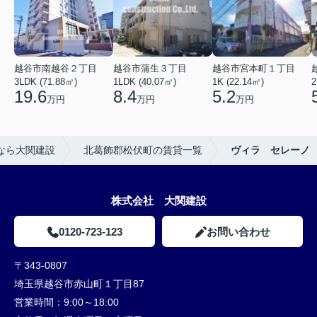
越谷市南越谷２丁目
越谷市蒲生３丁目
越谷市宮本町１丁目
3LDK (71.88㎡)
1LDK (40.07㎡)
1K (22.14㎡)
2
19.6
8.4
5.2
万円
万円
万円
なら大関建設
北葛飾郡松伏町の賃貸一覧
ヴィラ セレーノ
株式会社 大関建設
0120-723-123
お問い合わせ
〒343-0807
埼玉県越谷市赤山町１丁目87
営業時間：
9:00～18:00