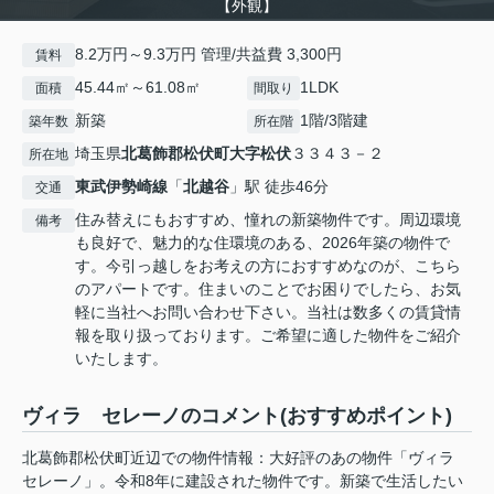
【外観】
8.2万円～9.3万円 管理/共益費 3,300円
賃料
45.44㎡～61.08㎡
1LDK
面積
間取り
新築
1階/3階建
築年数
所在階
埼玉県
北葛飾郡松伏町
大字松伏
３３４３－２
所在地
東武伊勢崎線
「
北越谷
」駅 徒歩46分
交通
住み替えにもおすすめ、憧れの新築物件です。周辺環境
備考
も良好で、魅力的な住環境のある、2026年築の物件で
す。今引っ越しをお考えの方におすすめなのが、こちら
のアパートです。住まいのことでお困りでしたら、お気
軽に当社へお問い合わせ下さい。当社は数多くの賃貸情
報を取り扱っております。ご希望に適した物件をご紹介
いたします。
ヴィラ セレーノのコメント(おすすめポイント)
北葛飾郡松伏町近辺での物件情報：大好評のあの物件「ヴィラ
セレーノ」。令和8年に建設された物件です。新築で生活したい