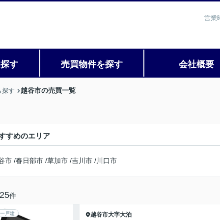
営業
を探す
売買物件を探す
会社概要
越谷市の売買一覧
ら探す
すすめのエリア
谷市
/
春日部市
/
草加市
/
吉川市
/
川口市
25
件
一戸建
越谷市
大字大泊