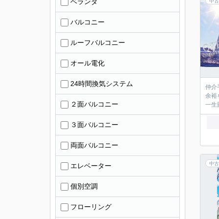
ベランダ
中古
バルコニー
ルーフバルコニー
オール電化
24時間換気システム
仲介
余裕
２面バルコニー
一生
３面バルコニー
両面バルコニー
中古
エレベーター
個別空調
フローリング