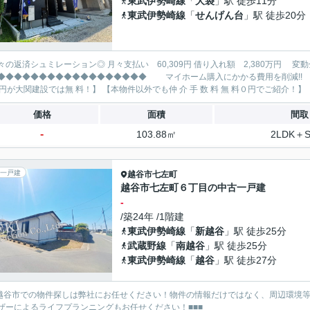
東武伊勢崎線
「
大袋
」駅 徒歩11分
東武伊勢崎線
「
せんげん台
」駅 徒歩20分
レーション◎ 月々支払い 60,309円 借り入れ額 2,380万円 変動金利35年 ボーナス払い無し
◆◆◆◆◆◆◆◆◆◆◆◆◆ マイホーム購入にかかる費用を削減!! 大関建設で賢くお得にマイホーム購入♪ 【仲 介 手 数 料
85万円
価格
面積
間取
-
103.88㎡
2LDK＋
一戸建
越谷市
七左町
越谷市七左町６丁目の中古一戸建
-
/築24年 /1階建
東武伊勢崎線
「
新越谷
」駅 徒歩25分
武蔵野線
「
南越谷
」駅 徒歩25分
東武伊勢崎線
「
越谷
」駅 徒歩27分
■越谷市での物件探しは弊社にお任せください！物件の情報だけではなく、周辺環境
ザーによるライフプランニングもお任せください！■■■