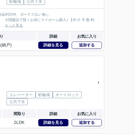
駐輪場
公共下水
147万円が大関建設では無 料！】 【本物件以外でも仲 介 手 数 料 無 料０円でご紹介！】 ...
もっと見る
り
詳細
お気に入り
S(納戸)
詳細を見る
追加する
エレベーター
駐輪場
オートロック
公共下水
間取り
詳細
お気に入り
2LDK
詳細を見る
追加する