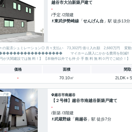
越谷市大泊新築戸建て
-
/予定 /2階建
東武伊勢崎線
「
せんげん台
」駅 徒歩13分
レーション◎ 月々支払い 73,302円 借り入れ額 2,680万円 変動金利35年 ボーナス払い無し
◆◆◆◆◆◆◆◆◆◆◆◆◆ マイホーム購入にかかる費用を削減!! 大関建設で賢くお得にマイホーム購入♪ 【仲 介 手 数 料
95万円
価格
面積
間取
-
70.10㎡
2LDK＋
一戸建
越谷市
南越谷
【２号棟】越谷市南越谷新築戸建て
-
/新築 /3階建
武蔵野線
「
南越谷
」駅 徒歩7分