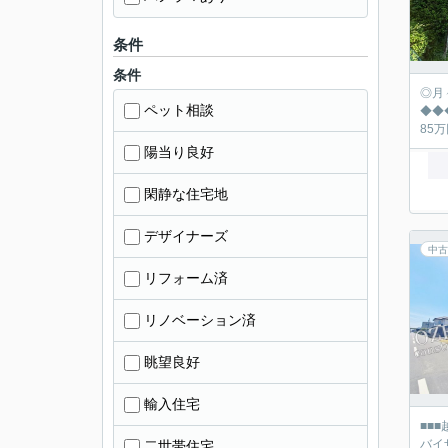
条件
条件
◎月々の返済シュミ
ペット相談
◆◆◆◆◆◆◆
陽当り良好
閑静な住宅地
デザイナーズ
中古
リフォーム済
リノベーション済
眺望良好
輸入住宅
■■
バイ
二世帯住宅