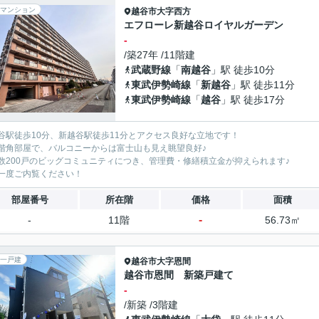
マンション
越谷市
大字西方
エフローレ新越谷ロイヤルガーデン
-
/築27年 /11階建
武蔵野線
「
南越谷
」駅 徒歩10分
東武伊勢崎線
「
新越谷
」駅 徒歩11分
東武伊勢崎線
「
越谷
」駅 徒歩17分
谷駅徒歩10分、新越谷駅徒歩11分とアクセス良好な立地です！
階角部屋で、バルコニーからは富士山も見え眺望良好♪
数200戸のビッグコミュニティにつき、管理費・修繕積立金が抑えられます♪
一度ご内覧ください！
部屋番号
所在階
価格
面積
-
-
11階
56.73㎡
一戸建
越谷市
大字恩間
越谷市恩間 新築戸建て
-
/新築 /3階建