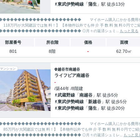
東武伊勢崎線
「
蒲生
」駅 徒歩13分
◆◆◆◆◆◆◆◆◆◆◆◆◆◆◆◆◆◆ マイホーム購入にかかる費用を削減!! 大関建設で賢くお得にマイホーム購入♪ 【仲 介 手
が大関建設では無 料！】 【本物件以外でも仲 介 手 数 料 無 料０円でご紹介！】 【他社掲載物件も仲 介 手 数 料 無 料でご紹介】
◆◆◆◆◆◆◆◆◆◆◆◆◆◆◆◆◆◆◆◆◆◆◆◆ ◎月々の返済シュミ...
もっと見る
部屋番号
所在階
価格
面積
-
801
8階
62.70㎡
マンション
越谷市
南越谷
ライフピア南越谷
-
/築44年 /8階建
武蔵野線
「
南越谷
」駅 徒歩5分
東武伊勢崎線
「
新越谷
」駅 徒歩5分
東武伊勢崎線
「
蒲生
」駅 徒歩20分
◆◆◆◆◆◆◆◆◆◆◆◆◆◆◆◆◆◆ マイホーム購入にかかる費用を削減!! 大関建設で賢くお得にマイホーム購入♪ 【仲 介 手
関建設では無 料！】 【本物件以外でも仲 介 手 数 料 無 料０円でご紹介！】 【他社掲載物件も仲 介 手 数 料 無 料でご紹介】
◆◆◆◆◆◆◆◆◆◆◆◆◆◆◆◆◆◆◆◆◆◆◆◆ ◎月々の返済シュミレ...
もっと見