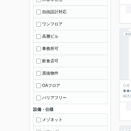
自由設計対応
ワンフロア
新築
高層ビル
事務所可
飲食店可
居抜物件
OAフロア
◎月々の返済シュミ
◆◆◆◆◆◆◆
バリアフリー
設備・仕様
メゾネット