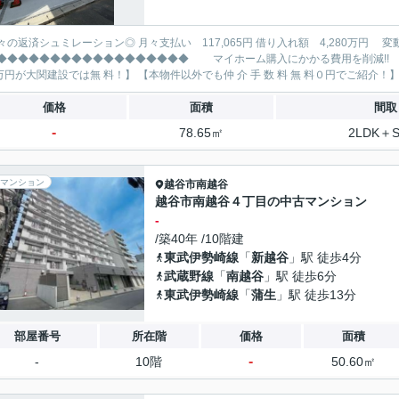
レーション◎ 月々支払い 117,065円 借り入れ額 4,280万円 変動金利35年 ボーナス払い無し
◆◆◆◆◆◆◆◆◆◆◆◆◆ マイホーム購入にかかる費用を削減!! 大関建設で賢くお得にマイホーム購入♪ 【仲 介 手 数 料
価格
面積
間取
-
78.65㎡
2LDK＋
マンション
越谷市
南越谷
越谷市南越谷４丁目の中古マンション
-
/築40年 /10階建
東武伊勢崎線
「
新越谷
」駅 徒歩4分
武蔵野線
「
南越谷
」駅 徒歩6分
東武伊勢崎線
「
蒲生
」駅 徒歩13分
部屋番号
所在階
価格
面積
-
-
10階
50.60㎡