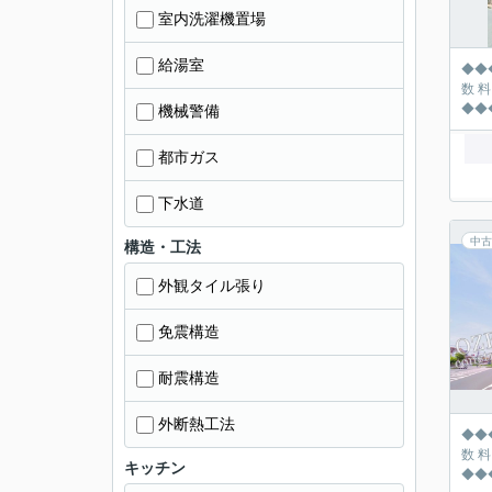
室内洗濯機置場
給湯室
◆◆◆◆◆◆
数 料 118万円
機械警備
都市ガス
下水道
中古
構造・工法
外観タイル張り
免震構造
耐震構造
外断熱工法
◆◆◆◆◆◆
数 料 85万円が大
キッチン