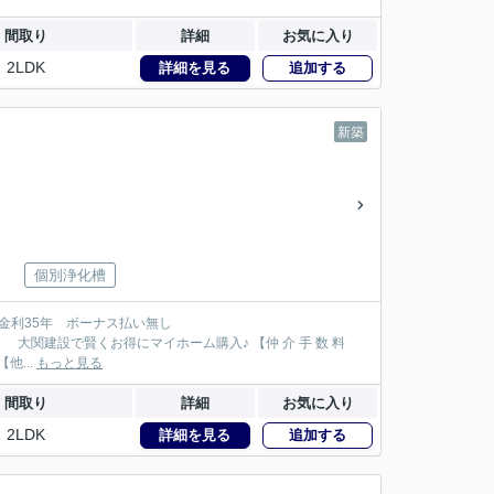
間取り
詳細
お気に入り
2LDK
詳細を見る
追加する
新築
個別浄化槽
が大関建設では無 料！】 【本物件以外でも仲 介 手 数 料 無 料０円でご紹介！】 【他...
もっと見る
間取り
詳細
お気に入り
2LDK
詳細を見る
追加する