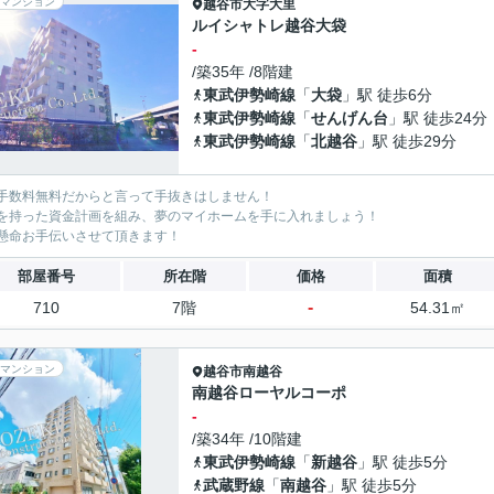
マンション
越谷市
大字大里
ルイシャトレ越谷大袋
-
/築35年 /8階建
東武伊勢崎線
「
大袋
」駅 徒歩6分
東武伊勢崎線
「
せんげん台
」駅 徒歩24分
東武伊勢崎線
「
北越谷
」駅 徒歩29分
手数料無料だからと言って手抜きはしません！
を持った資金計画を組み、夢のマイホームを手に入れましょう！
懸命お手伝いさせて頂きます！
部屋番号
所在階
価格
面積
-
710
7階
54.31㎡
マンション
越谷市
南越谷
南越谷ローヤルコーポ
-
/築34年 /10階建
東武伊勢崎線
「
新越谷
」駅 徒歩5分
武蔵野線
「
南越谷
」駅 徒歩5分