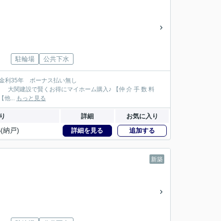
駐輪場
公共下水
が大関建設では無 料！】 【本物件以外でも仲 介 手 数 料 無 料０円でご紹介！】 【他...
もっと見る
り
詳細
お気に入り
S(納戸)
詳細を見る
追加する
新築