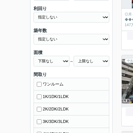
利回り
◎月々の返済シュミ
◆◆◆◆◆◆◆
築年数
面積
～
中古
間取り
ワンルーム
1K/1DK/1LDK
2K/2DK/2LDK
3K/3DK/3LDK