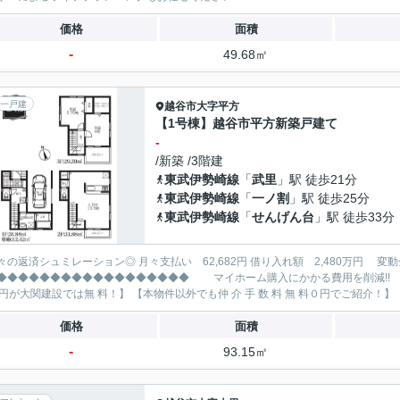
価格
面積
-
49.68㎡
一戸建
越谷市
大字平方
【1号棟】越谷市平方新築戸建て
-
/新築 /3階建
東武伊勢崎線
「
武里
」駅 徒歩21分
東武伊勢崎線
「
一ノ割
」駅 徒歩25分
東武伊勢崎線
「
せんげん台
」駅 徒歩33分
レーション◎ 月々支払い 62,682円 借り入れ額 2,480万円 変動金利35年 ボーナス払い無し
◆◆◆◆◆◆◆◆◆◆◆◆◆ マイホーム購入にかかる費用を削減!! 大関建設で賢くお得にマイホーム購入♪ 【仲 介 手 数 料
88万円
価格
面積
-
93.15㎡