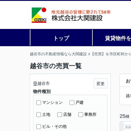
トップ
賃貸物件
越谷市の不動産情報なら大関建設
【売買】を市区町村か
越谷市の売買一覧
お
越谷市
変更
物件種別
越
マンション
戸建
土地
店舗
事務所
25
棟
ビル・その他
新築