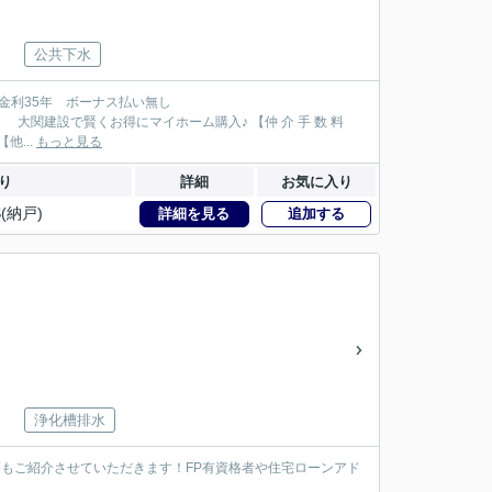
公共下水
が大関建設では無 料！】 【本物件以外でも仲 介 手 数 料 無 料０円でご紹介！】 【他...
もっと見る
り
詳細
お気に入り
S(納戸)
詳細を見る
追加する
浄化槽排水
等もご紹介させていただきます！FP有資格者や住宅ローンアド