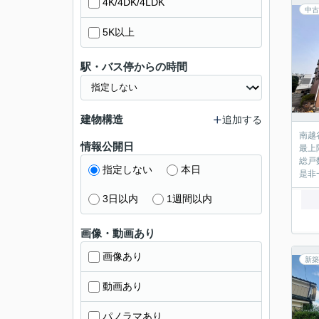
4K/4DK/4LDK
中古
5K以上
駅・バス停からの時間
建物構造
追加する
南越
情報公開日
最上
総戸
指定しない
本日
是非
3日以内
1週間以内
画像・動画あり
画像あり
新築
動画あり
パノラマあり