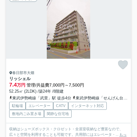
春日部市大畑
リッシェル
7.4
万円
管理/共益費7,000円～7,500円
52.25㎡ (2LDK) /築24年 /8階建
東武伊勢崎線「武里」駅 徒歩4分
東武伊勢崎線「せんげん台」駅 徒歩17分
駐輪場
エレベーター
CATV
インターネット対応
敷地内ごみ置き場
閑静な住宅地
収納はシューズボックス・クロゼット・全居室収納など豊富なので、
広々と空間を利用することも可能です。共用部にはエレベータ・...
もっ