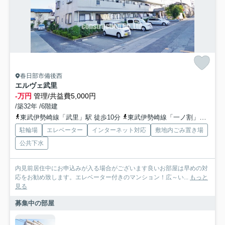
春日部市備後西
エルヴェ武里
-万円
管理/共益費5,000円
/築32年 /6階建
東武伊勢崎線「武里」駅 徒歩10分
東武伊勢崎線「一ノ割」駅 徒歩16分
駐輪場
エレベーター
インターネット対応
敷地内ごみ置き場
公共下水
内見前居住中にお申込みが入る場合がございます良いお部屋は早めの対
応をお勧め致します。エレベーター付きのマンション！広～い...
もっと
見る
募集中の部屋