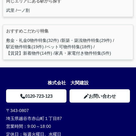
同じエリアにある駅から探す
武里
一ノ割
おすすめこだわり特集
敷金・礼金0物件特集(32件)
新築・築浅物件特集(29件)
駅近物件特集(19件)
ペット可物件特集(18件)
【賃貸】新着物件(14件)
家具・家電付き物件特集(5件)
株式会社 大関建設
0120-723-123
お問い合わせ
〒343-0807
埼玉県越谷市赤山町１丁目87
営業時間：
9:00～18:00
定休日：
毎週火曜日、水曜日