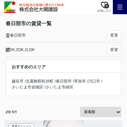
0
お気に入り
春日部市の賃貸一覧
春日部市
変更
2K,2DK,2LDK
変更
おすすめのエリア
越谷市
/
北葛飾郡松伏町
/
春日部市
/
草加市
/
川口市
/
さいたま市岩槻区
/
さいたま市緑区
2
棟
5
件
賃貸マンション