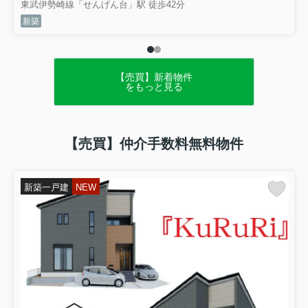
土下座の強要等）
東武伊勢崎線「せんげん台」駅 徒歩42分
・ 威圧的な言動（大声、怒号）
新築
・ 継続的、執拗な言動（同じ内容のクレーム、要求を執
拗に行う）
・ 拘束的な言動（不退去、居座り、監禁、一定時間を超
える電話）
【売買】新着物件
をもっと見る
※例示であり、これらに限られるものではありません。
お客様からの行為をカスタマーハラスメントと判断した
場合には、従業員を守るために、放置することなく、組
織として毅然とした対応を行うとともに、以降のサービ
【売買】仲介手数料無料物件
ス提供を中止させていただくことがあります。
また、暴行、傷害、脅迫などの犯罪に該当し得る言動に
ついては警察へ通報するなど、厳正な対処を行います。
新築一戸建
NEW
さらに、カスタマーハラスメントの被害を受けた従業員
へのケアを行うとともに、従業員がカスタマーハラスメ
ントに適切に対応できるよう、組織全体でカスタマーハ
ラスメントの防止に取り組みます。なお、この取り組み
は「埼玉県カスタマーハラスメント防止条例」に準ずる
ものです。
以上