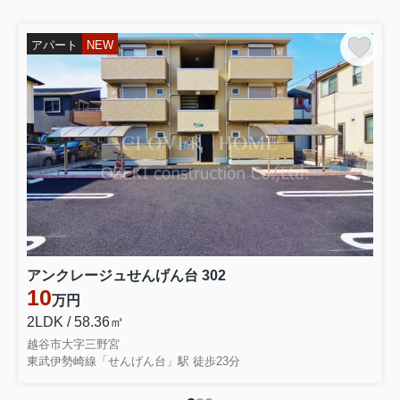
アパート
NEW
アンクレージュせんげん台 302
10
万円
2LDK / 58.36㎡
越谷市大字三野宮
東武伊勢崎線「せんげん台」駅 徒歩23分