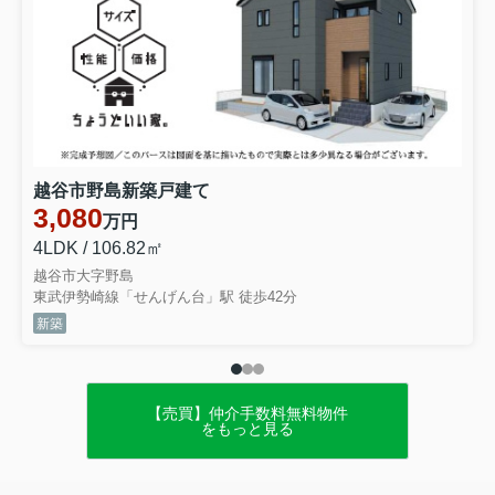
2026.04.20
ゴールデンウィーク休業のお知らせ
平素は格別のご高配を賜り、誠にありがとうございま
す。
株式会社大関建設では、誠に勝手ながら下記の期間をゴ
ールデンウィーク休業とさせていただきます。
越谷市野島新築戸建て
【休業期間】5月2日（土）～5月6日（水）
3,080
万円
期間中にいただいたお問い合わせにつきましては、営業
4LDK / 106.82㎡
再開後、順次ご対応いたします。
越谷市大字野島
ご不便をおかけいたしますが、何卒よろしくお願い申し
東武伊勢崎線「せんげん台」駅 徒歩42分
上げます。
新築
2026.02.08
不動産の無料相談でよくある質問【越
谷市】
【売買】仲介手数料無料物件
をもっと見る
不動産の無料相談でよくある質問まと
め【越谷市】 不動産の無料相談を検討
している方から、 「どこまで相談して
いいの？」「営業されないか不安…」