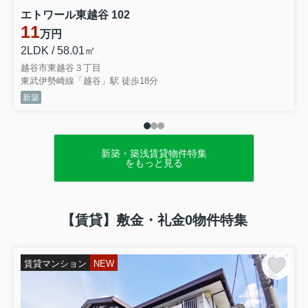
エトワール東越谷 102
11
万円
2LDK / 58.01㎡
越谷市東越谷３丁目
東武伊勢崎線「越谷」駅 徒歩18分
新築
新築・築浅賃貸物件特集
をもっと見る
【賃貸】敷金・礼金0物件特集
賃貸マンション
NEW