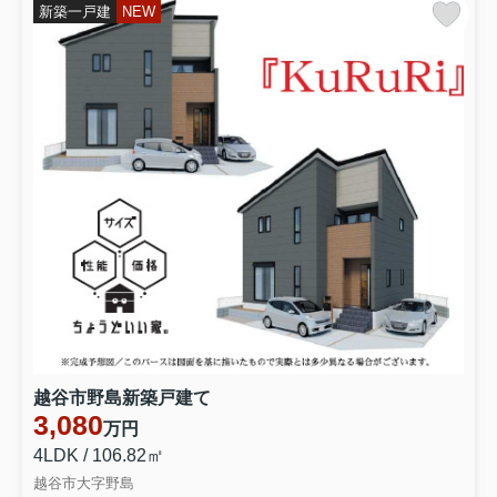
要望は、サービスの改善、品質向上につながる大変重要
新築一戸建
NEW
な機会と捉えています。
一方で、一部のお客様の言動の中には社会通念上許容さ
れる範囲を超えた言動もございます。これらは、従業員
の人格と尊厳を傷付け、就業環境を悪化させるだけでな
く、他のお客様へのサービス提供にも深刻な影響を及ぼ
すおそれがあり、重大な問題であると認識しています。
当社においては、カスタマーハラスメントを「お客様か
らの社会通念上許容される範囲を超えた言動により、従
業員の就業環境を害するもの」と定義し、具体的には以
下のような言動がカスタマーハラスメントに該当すると
考えます。
【カスタマーハラスメントに該当する言動】
・ そもそも要求に理由がない又は契約内容やサービス等
と全く関係のない要求
・ 契約等により想定しているサービスを著しく超える要
求
越谷市野島新築戸建て
・ 対応が著しく困難な又は対応が不可能な要求
3,080
万円
・ 不当な損害賠償要求
・ 身体的な攻撃（暴行、傷害等）
4LDK / 106.82㎡
・ 精神的な攻撃（脅迫、中傷、名誉毀損、侮辱、暴言、
越谷市大字野島