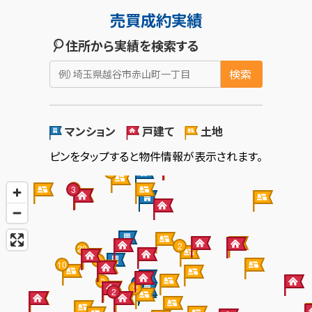
といった声を、越谷市でも多くいただ
きます。 ...
2025.12.26
年末年始の休業に関して
【年末年始の休業について】
平素は格別のご愛顧を賜り、厚く御礼申し上げます。
誠に勝手ながら、
弊社では下記の期間を年末年始の休業とさ
せていただきます。
休業期間：2025年12月28日（日）～2026年1月4日（日）
休業期間中に頂いたお問合せについきましては、2026年1月5
日（月）以降に順次対応させていただきますので、あらかじ
めご了承くださいませ。
ご不便をお掛けいたしますが、何卒宜しくお願い申し上げま
す。