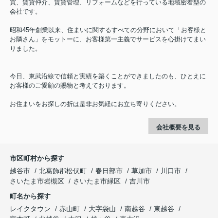
買、賃貸仲介、賃貸管理、リフォームなどを行っている地域密着型の
会社です。
昭和45年創業以来、住まいに関するすべての分野において「お客様と
お隣さん」をモットーに、お客様第一主義でサービスを心掛けてまい
りました。
今日、東武沿線で信頼と実績を築くことができましたのも、ひとえに
お客様のご愛顧の賜物と考えております。
お住まいをお探しの折は是非お気軽にお立ち寄りください。
会社概要を見る
市区町村から探す
越谷市
北葛飾郡松伏町
春日部市
草加市
川口市
さいたま市岩槻区
さいたま市緑区
吉川市
町名から探す
レイクタウン
赤山町
大字袋山
南越谷
東越谷