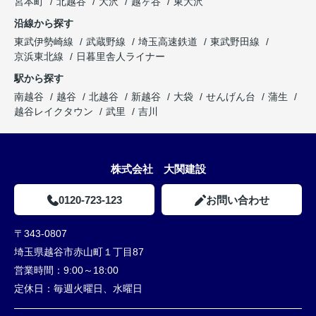
宮本町
北越谷
大沢
越ヶ谷
東大沢
沿線から探す
東武伊勢崎線
武蔵野線
埼玉高速鉄道
東武野田線
京浜東北線
日暮里舎人ライナー
駅から探す
南越谷
越谷
北越谷
新越谷
大袋
せんげん台
蒲生
越谷レイクタウン
武里
吉川
株式会社 大関建設
0120-723-123
お問い合わせ
〒343-0807
埼玉県越谷市赤山町１丁目87
営業時間：
9:00～18:00
定休日：
毎週火曜日、水曜日