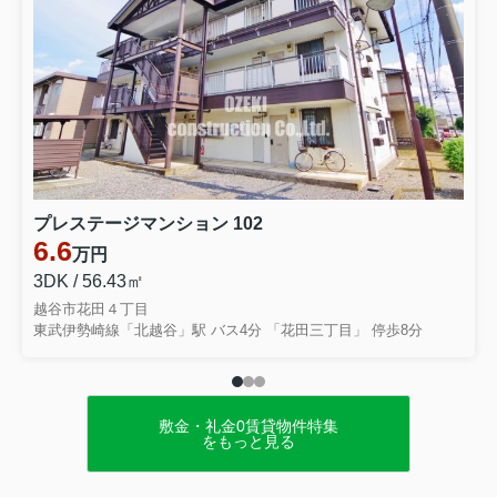
プレステージマンション 102
6.6
万円
3DK / 56.43㎡
越谷市花田４丁目
東武伊勢崎線「北越谷」駅 バス4分 「花田三丁目」 停歩8分
敷金・礼金0賃貸物件特集
をもっと見る