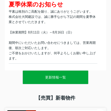
夏季休業のお知らせ
平素は格別のご高配を賜り、誠にありがとうございます。
株式会社大関建設では、誠に勝手ながら下記の期間を夏季休
業とさせていただきます。
【休業期間】8月11日（火）～8月16日（日）
期間中にいただいたお問い合わせにつきましては、営業再開
後、順次ご対応いたします。
ご不便をおかけいたしますが、何卒よろしくお願い申し上げ
ます。
2026.07.02
カスタマーハラスメントの防止に関する基本方針
更新情報一覧
カスタマーハラスメントの防止に関する基本方針
【売買】新着物件
当社においては、お客様からいただく御意見や御要望を
真摯に受け止め、信頼や期待に応えることで、サービス
向上に努めております。お客様からいただく御意見や御