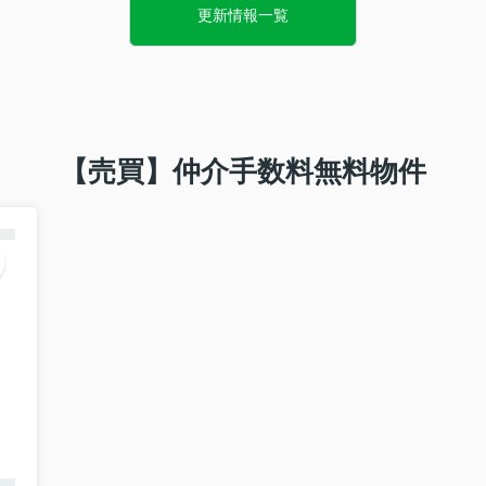
更新情報一覧
侮辱、暴言、土下座の強要等）
ム、要求を執拗に行う）
一定時間を超える電話）
ありません。
トと判断した場合には、従業員を守るために、放置することなく、組織
【売買】仲介手数料無料物件
があります。
し得る言動については警察へ通報するなど、厳正な対処を行います。
受けた従業員へのケアを行うとともに、従業員がカスタマーハラスメン
。なお、この取り組みは「埼玉県カスタマーハラスメント防止条例」に
せ
うございます。
記の期間をゴールデンウィーク休業とさせていただきます。