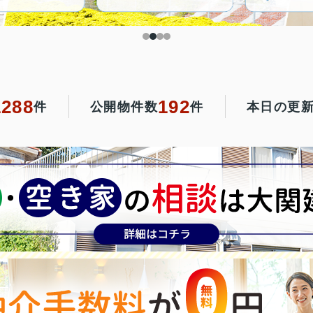
1288
192
件
公開物件数
件
本日の更