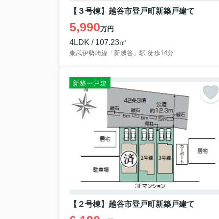
【休業期間】5月2日（土）～5月6日（水）
【３号棟】越谷市登戸町新築戸建て
5,990
期間中にいただいたお問い合わせにつきま
万円
ご不便をおかけいたしますが、何卒よろし
4LDK / 107.23㎡
東武伊勢崎線「新越谷」駅 徒歩14分
2026.02.08
不動産の無料相談でよく
新築一戸建
不動産の無料相談でよく
していいの？」「営業され
2025.12.26
年末年始の休業に関して
【年末年始の休業について】
平素は格別のご愛顧を賜り、厚く御礼申し上げ
【２号棟】越谷市登戸町新築戸建て
誠に勝手ながら、
弊社では下記の期間を年末年