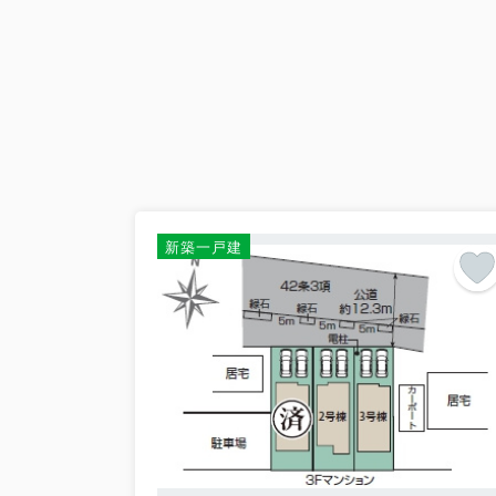
・ 不当な損害賠償要求
・ 身体的な攻撃（暴行、傷害等）
・ 精神的な攻撃（脅迫、中傷、名誉毀損、
・ 威圧的な言動（大声、怒号）
・ 継続的、執拗な言動（同じ内容のクレー
・ 拘束的な言動（不退去、居座り、監禁、
※例示であり、これらに限られるものでは
お客様からの行為をカスタマーハラスメン
のサービス提供を中止させていただくこと
また、暴行、傷害、脅迫などの犯罪に該当
さらに、カスタマーハラスメントの被害を
新築一戸建
タマーハラスメントの防止に取り組みます
2026.04.20
ゴールデンウィーク休業のお知ら
平素は格別のご高配を賜り、誠にありがと
株式会社大関建設では、誠に勝手ながら下