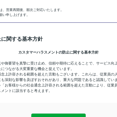
は、営業再開後、順次ご対応いたします。
願い申し上げます。
止に関する基本方針
カスタマーハラスメントの防止に関する基本方針
見や御要望を真摯に受け止め、信頼や期待に応えることで、サービス向
上につながる大変重要な機会と捉えています。
通念上許容される範囲を超えた言動もございます。これらは、従業員の
にも深刻な影響を及ぼすおそれがあり、重大な問題であると認識してい
を「お客様からの社会通念上許容される範囲を超えた言動により、従業
スメントに該当すると考えます。
】
やサービス等と全く関係のない要求
しく超える要求
要求